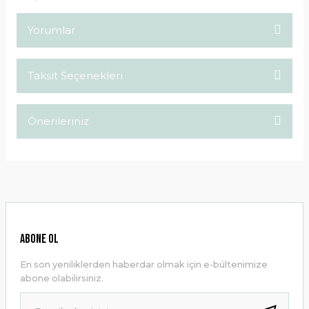
Yorumlar
Taksit Seçenekleri
Bu ürüne ilk yorumu siz yapın!
Önerileriniz
Yorum Yaz
Bu ürünün fiyat bilgisi, resim, ürün açıklamalarında ve diğer
konularda yetersiz gördüğünüz noktaları öneri formunu
kullanarak tarafımıza iletebilirsiniz.
Görüş ve önerileriniz için teşekkür ederiz.
Ürün resmi kalitesiz, bozuk veya görüntülenemiyor.
ABONE OL
Ürün açıklamasında eksik bilgiler bulunuyor.
En son yeniliklerden haberdar olmak için e-bültenimize
Ürün bilgilerinde hatalar bulunuyor.
abone olabilirsiniz.
Ürün fiyatı diğer sitelerden daha pahalı.