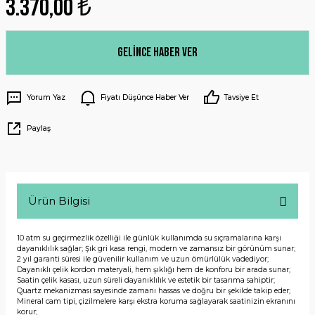
3.370,00 ₺
Gelince Haber Ver
Yorum Yaz
Fiyatı Düşünce Haber Ver
Tavsiye Et
Paylaş
Ürün Bilgisi
10 atm su geçirmezlik özelliği ile günlük kullanımda su sıçramalarına karşı
dayanıklılık sağlar; Şık gri kasa rengi, modern ve zamansız bir görünüm sunar;
2 yıl garanti süresi ile güvenilir kullanım ve uzun ömürlülük vadediyor;
Dayanıklı çelik kordon materyali, hem şıklığı hem de konforu bir arada sunar;
Saatin çelik kasası, uzun süreli dayanıklılık ve estetik bir tasarıma sahiptir;
Quartz mekanizması sayesinde zamanı hassas ve doğru bir şekilde takip eder;
Mineral cam tipi, çizilmelere karşı ekstra koruma sağlayarak saatinizin ekranını
korur;