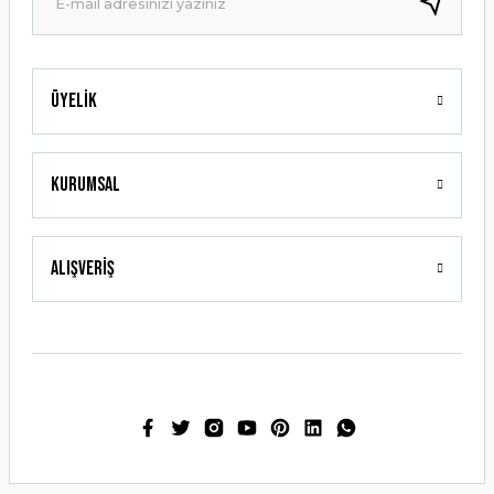
Bu ürüne benzer farklı alternatifler olmalı.
Üyelik
Gönder
Kurumsal
Alışveriş