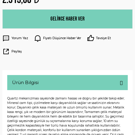
Gelince Haber Ver
Yorum Yaz
Fiyatı Düşünce Haber Ver
Tavsiye Et
Paylaş
Ürün Bilgisi
Quartz mekanizması sayesinde zamanı hassas ve doğru bir şekilde takip eder;
Mineral cam tipi, çizilmelere karşı dayanıklılık sağlar ve saatinizin ekranını
korur; Dayanıklı çelik kasa materyali ile uzun ömürlü kullanım sunar; Metalik
kasa rengi, şık ve modern bir görünüm kazandırır; Tamamen çelik materyal
bileşeni ile hem dayanıklılık hem de estetik bir tasarıma sahiptir; Su geçirmez
özelliği sayesinde günlük su sıçramalarına karşı koruma sağlar; 10 atm su
geçirmezlik kapasitesiyle her türlü hava koşulunda rahatlıkla kullanılabilir;
Çelik kordon materyali, konforlu bir kullanım sunarken şıklığınızdan ödün
vermez; 2 yıl garanti süresi ile satın alma sonrasında da güven verir; Düz cam