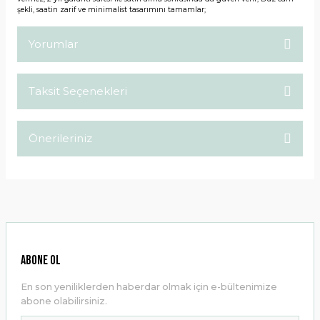
şekli, saatin zarif ve minimalist tasarımını tamamlar;
Yorumlar
Taksit Seçenekleri
Bu ürüne ilk yorumu siz yapın!
Önerileriniz
Yorum Yaz
Bu ürünün fiyat bilgisi, resim, ürün açıklamalarında ve diğer
konularda yetersiz gördüğünüz noktaları öneri formunu
kullanarak tarafımıza iletebilirsiniz.
Görüş ve önerileriniz için teşekkür ederiz.
Ürün resmi kalitesiz, bozuk veya görüntülenemiyor.
ABONE OL
Ürün açıklamasında eksik bilgiler bulunuyor.
En son yeniliklerden haberdar olmak için e-bültenimize
Ürün bilgilerinde hatalar bulunuyor.
abone olabilirsiniz.
Ürün fiyatı diğer sitelerden daha pahalı.