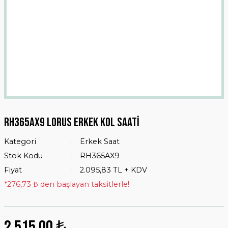
RH365AX9 Lorus Erkek Kol Saati
Kategori
Erkek Saat
Stok Kodu
RH365AX9
Fiyat
2.095,83 TL + KDV
*276,73 ₺ den başlayan taksitlerle!
2.515,00 ₺