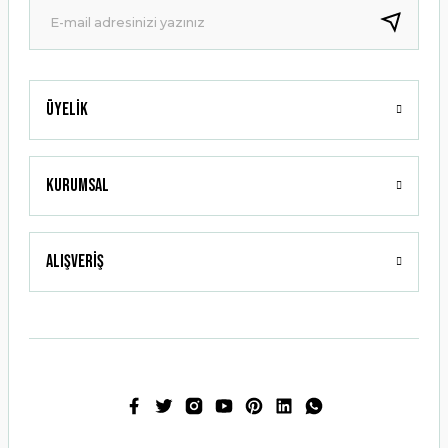
Bu ürüne benzer farklı alternatifler olmalı.
Üyelik
Gönder
Kurumsal
Alışveriş