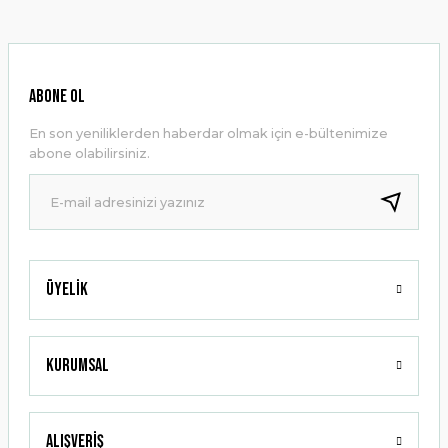
kullanarak tarafımıza iletebilirsiniz.
Görüş ve önerileriniz için teşekkür ederiz.
Ürün resmi kalitesiz, bozuk veya görüntülenemiyor.
ABONE OL
Ürün açıklamasında eksik bilgiler bulunuyor.
En son yeniliklerden haberdar olmak için e-bültenimize
Ürün bilgilerinde hatalar bulunuyor.
abone olabilirsiniz.
Ürün fiyatı diğer sitelerden daha pahalı.
Bu ürüne benzer farklı alternatifler olmalı.
Üyelik
Gönder
Kurumsal
Alışveriş