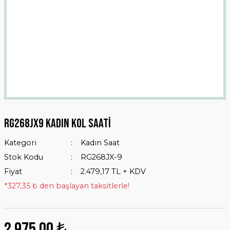
Rg268jx9 Kadın Kol Saati
Kategori
Kadın Saat
Stok Kodu
RG268JX-9
Fiyat
2.479,17 TL + KDV
*327,35 ₺ den başlayan taksitlerle!
2.975,00 ₺