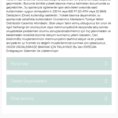
geçirmezler.; Bununla birlikte yüksek basınca maruz kalmaları durumunda su
geçirebilirler.; Su sporlarıyla ilgilenenler spor aktiviteleri sırasında saati
kullanmaları uygun olmayabilir.4. 200 M veya 600 FT (20 ATM veya 20 BAR):
Daldıçların (Diver) kullandığı saatlerdir.; Yüksek basınca dayanıklıdır, su
sporlarında rahatlıkla kullanılabilir Ürünlerimiz Markaların Türkiye Yetkili
Distribütör Garantisi Altındadır.; Bize ulaşın Satın almış olduğunuz bir ürün ile
ilgili herhangi bir olumsuzluk veya memnuniyetsizlik karşısında satış sonrası
oluşabilecek problemleri olumlu sonuçlandırabilmemiz için hiç çekinmeden ve
beklemeden öncelikle bizimle iletişim kurmanız yeterli olacaktır.; Geri
bildirimBiz müşterilerimizin memnuniyetini taahhüt ediyor ve en yüksek
seviyede en iyi hizmeti siz değerli müşterilerimize sunmak için çabalıyoruz.;
DİĞER ÜRÜNLERİMİZE BAKMAK İÇİN TIKLAYINIZ! Bu İlan ENTEGRA
Entegrasyon Sistemleri ile Listelenmiştir
Yorumlar
Taksit Seçenekleri
Bu ürüne ilk yorumu siz yapın!
Önerileriniz
Yorum Yaz
Bu ürünün fiyat bilgisi, resim, ürün açıklamalarında ve diğer
konularda yetersiz gördüğünüz noktaları öneri formunu