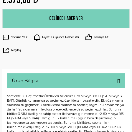
Gelince Haber Ver
Yorum Yaz
Fiyatı Düşünce Haber Ver
Tavsiye Et
Paylaş
Ürün Bilgisi
Saatlerde Su Geçirmezlik Özellikleri Nelerdir? 1. 30 M veya 100 FT (3 ATM veya 3
BAR): Günlük kullanımda su geçirmez özelliğe sahip saatlerdir.; El, yüz yıkama
sırasında su geçirmezlik özelliklerini muhafaza ederler.; Yağmurlu havalarda ya
da hafif su sıçramaları ile oluşabilecek etkilerde de su geçirmezdirler.; Bununla
birlikte 3 ATM özelliğine sahip saatler ile havuza girilmemelidir.2. 50 M veya 165
FT (5 ATM veya 5 BAR): Hem günlük kullanıma uygun hem de yüzme gibi
faaliyetlerde su geçirmeyen saatlerdir.; Bununla birlikte su sporları için
kullanıma elverişli değildir.3. 100 M veya 330 FT (10 ATM veya 10 BAR) : Günlük
kullanımda rahatlıkla kullanabileceğiniz saatlerdir.; El-yüz yıkamada, duşta su