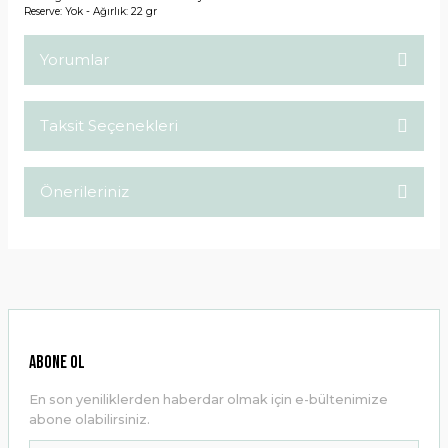
Reserve: Yok - Ağırlık: 22 gr
Yorumlar
Taksit Seçenekleri
Bu ürüne ilk yorumu siz yapın!
Önerileriniz
Yorum Yaz
Bu ürünün fiyat bilgisi, resim, ürün açıklamalarında ve diğer
konularda yetersiz gördüğünüz noktaları öneri formunu
kullanarak tarafımıza iletebilirsiniz.
Görüş ve önerileriniz için teşekkür ederiz.
Ürün resmi kalitesiz, bozuk veya görüntülenemiyor.
ABONE OL
Ürün açıklamasında eksik bilgiler bulunuyor.
En son yeniliklerden haberdar olmak için e-bültenimize
Ürün bilgilerinde hatalar bulunuyor.
abone olabilirsiniz.
Ürün fiyatı diğer sitelerden daha pahalı.