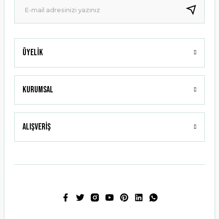
Bu ürüne benzer farklı alternatifler olmalı.
Üyelik
Gönder
Kurumsal
Alışveriş