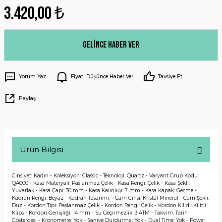
3.420,00 ₺
Gelince Haber Ver
Yorum Yaz
Fiyatı Düşünce Haber Ver
Tavsiye Et
Paylaş
Ürün Bilgisi
Cinsiyet: Kadın - Koleksiyon: Classic - Teknoloji: Quartz - Varyant Grup Kodu:
QA000 - Kasa Materyali: Paslanmaz Çelik - Kasa Rengi: Çelik - Kasa Şekli:
Yuvarlak - Kasa Çapı: 30 mm - Kasa Kalınlığı: 7 mm - Kasa Kapak: Geçme -
Kadran Rengi: Beyaz - Kadran Tasarımı: - Cam Cinsi: Kristal Mineral - Cam Şekli:
Düz - Kordon Tipi: Paslanmaz Çelik - Kordon Rengi: Çelik - Kordon Kilidi: Kilitli
Klips - Kordon Genişliği: 14 mm - Su Geçirmezlik: 3 ATM - Takvim: Tarih
Göstergesi - Kronometre: Yok - Saniye Durdurma: Yok - Dual Time: Yok - Power