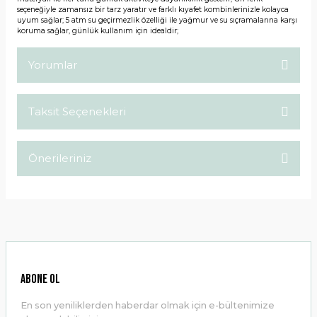
seçeneğiyle zamansız bir tarz yaratır ve farklı kıyafet kombinlerinizle kolayca
uyum sağlar; 5 atm su geçirmezlik özelliği ile yağmur ve su sıçramalarına karşı
koruma sağlar, günlük kullanım için idealdir;
Yorumlar
Taksit Seçenekleri
Bu ürüne ilk yorumu siz yapın!
Önerileriniz
Yorum Yaz
Bu ürünün fiyat bilgisi, resim, ürün açıklamalarında ve diğer
konularda yetersiz gördüğünüz noktaları öneri formunu
kullanarak tarafımıza iletebilirsiniz.
Görüş ve önerileriniz için teşekkür ederiz.
Ürün resmi kalitesiz, bozuk veya görüntülenemiyor.
ABONE OL
Ürün açıklamasında eksik bilgiler bulunuyor.
En son yeniliklerden haberdar olmak için e-bültenimize
Ürün bilgilerinde hatalar bulunuyor.