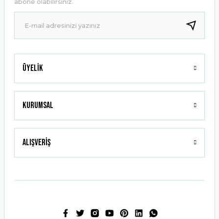
abone olabilirsiniz.
Ürün fiyatı diğer sitelerden daha pahalı.
Bu ürüne benzer farklı alternatifler olmalı.
Üyelik
Gönder
Kurumsal
Alışveriş