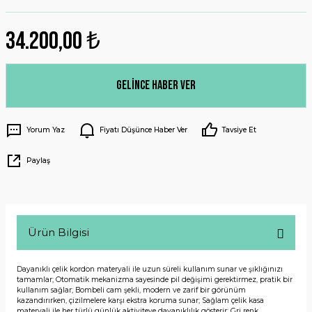
34.200,00 ₺
Gelince Haber Ver
Yorum Yaz
Fiyatı Düşünce Haber Ver
Tavsiye Et
Paylaş
Ürün Bilgisi
Dayanıklı çelik kordon materyali ile uzun süreli kullanım sunar ve şıklığınızı
tamamlar; Otomatik mekanizma sayesinde pil değişimi gerektirmez, pratik bir
kullanım sağlar; Bombeli cam şekli, modern ve zarif bir görünüm
kazandırırken, çizilmelere karşı ekstra koruma sunar; Sağlam çelik kasa
materyali ile her türlü günlük aktiviteye dayanıklılık gösterir; Gri renk