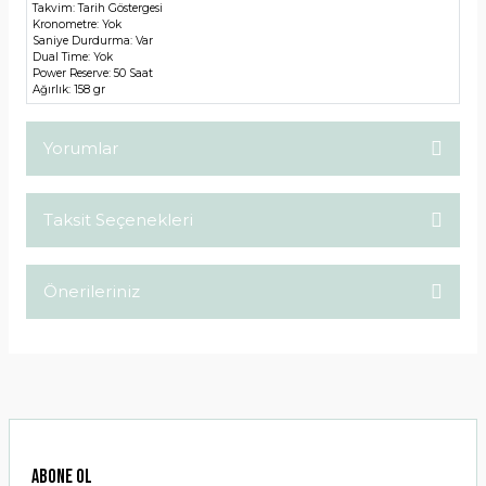
Takvim:
Tarih Göstergesi
Kronometre:
Yok
Saniye Durdurma:
Var
Dual Time:
Yok
Power Reserve:
50 Saat
Ağırlık:
158 gr
Yorumlar
Taksit Seçenekleri
Bu ürüne ilk yorumu siz yapın!
Önerileriniz
Yorum Yaz
Bu ürünün fiyat bilgisi, resim, ürün açıklamalarında ve diğer
konularda yetersiz gördüğünüz noktaları öneri formunu
kullanarak tarafımıza iletebilirsiniz.
Görüş ve önerileriniz için teşekkür ederiz.
Ürün resmi kalitesiz, bozuk veya görüntülenemiyor.
ABONE OL