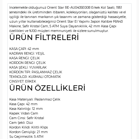
İncelemekte olduğunuz Orient Star RE-AU0405E00B Erkek Kol Saati, 1951
senesindeki ilk üretiminden itibaren, koleksiyonları, olağanüstü kalitesi ve el
işçiliği ile tanınan markanın şık tasarımı ve zamana gösterdiği hassasiyetle,
uzun yıllar kullanabileceğiniz Orient Star El Yapımı Japon Kalibre F6N43
Makine, Safir Kristal Cam, 5 ATM Suya Dayanıklılık, 42 mm Kasa Çapı
özellikleri ve %100 müşteri memnuniyeti ile sizlere sunulmuştur.
ÜRÜN FİLTRELERİ
KASA ÇAPI:
42 mm
KADRAN RENGİ:
YEŞİL
KASA RENGİ:
ÇELİK
KORDON RENGİ:
ÇELİK
KASA ŞEKLİ:
YUVARLAK
KORDON TİPİ:
PASLANMAZ ÇELİK
TEKNOLOJİ:
KURMALI OTOMATİK
CİNSİYET:
ERKEK
ÜRÜN ÖZELLİKLERİ
Kasa Materiyali:
Paslanmaz Çelik
Kasa Çapı:
42 mm
Kasa Kalınlığı:
12 mm
Kapak:
Vidalı Cam
Cam Cinsi:
Safir Kristal
Cam Şekli:
Düz
Kordon Kilidi:
Kilitli Klips
Kordon Genişliği:
21 mm
Su Geçirmezlik:
5 ATM