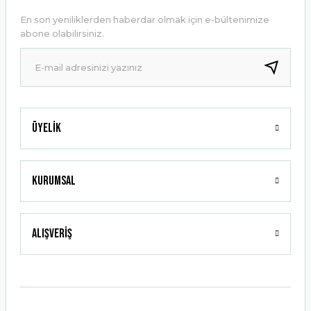
Ürün açıklamasında eksik bilgiler bulunuyor.
En son yeniliklerden haberdar olmak için e-bültenimize
Ürün bilgilerinde hatalar bulunuyor.
abone olabilirsiniz.
Ürün fiyatı diğer sitelerden daha pahalı.
Bu ürüne benzer farklı alternatifler olmalı.
Üyelik
Gönder
Kurumsal
Alışveriş