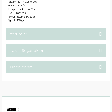
Takvim:
Tarih Göstergesi
Kronometre:
Yok
Saniye Durdurma:
Var
Dual Time:
Yok
Power Reserve:
50 Saat
Ağırlık:
158 gr
Yorumlar
Taksit Seçenekleri
Bu ürüne ilk yorumu siz yapın!
Önerileriniz
Yorum Yaz
Bu ürünün fiyat bilgisi, resim, ürün açıklamalarında ve diğer
konularda yetersiz gördüğünüz noktaları öneri formunu
kullanarak tarafımıza iletebilirsiniz.
Görüş ve önerileriniz için teşekkür ederiz.
Ürün resmi kalitesiz, bozuk veya görüntülenemiyor.
ABONE OL