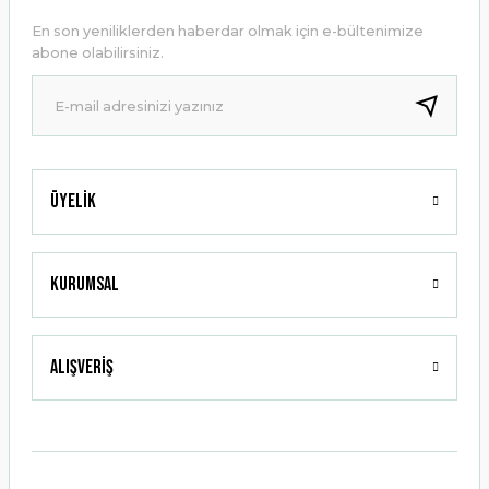
Ürün açıklamasında eksik bilgiler bulunuyor.
En son yeniliklerden haberdar olmak için e-bültenimize
Ürün bilgilerinde hatalar bulunuyor.
abone olabilirsiniz.
Ürün fiyatı diğer sitelerden daha pahalı.
Bu ürüne benzer farklı alternatifler olmalı.
Üyelik
Gönder
Kurumsal
Alışveriş