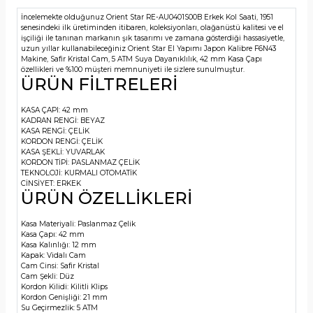
İncelemekte olduğunuz Orient Star RE-AU0401S00B Erkek Kol Saati, 1951
senesindeki ilk üretiminden itibaren, koleksiyonları, olağanüstü kalitesi ve el
işçiliği ile tanınan markanın şık tasarımı ve zamana gösterdiği hassasiyetle,
uzun yıllar kullanabileceğiniz Orient Star El Yapımı Japon Kalibre F6N43
Makine, Safir Kristal Cam, 5 ATM Suya Dayanıklılık, 42 mm Kasa Çapı
özellikleri ve %100 müşteri memnuniyeti ile sizlere sunulmuştur.
ÜRÜN FİLTRELERİ
KASA ÇAPI:
42 mm
KADRAN RENGİ:
BEYAZ
KASA RENGİ:
ÇELİK
KORDON RENGİ:
ÇELİK
KASA ŞEKLİ:
YUVARLAK
KORDON TİPİ:
PASLANMAZ ÇELİK
TEKNOLOJİ:
KURMALI OTOMATİK
CİNSİYET:
ERKEK
ÜRÜN ÖZELLİKLERİ
Kasa Materiyali:
Paslanmaz Çelik
Kasa Çapı:
42 mm
Kasa Kalınlığı:
12 mm
Kapak:
Vidalı Cam
Cam Cinsi:
Safir Kristal
Cam Şekli:
Düz
Kordon Kilidi:
Kilitli Klips
Kordon Genişliği:
21 mm
Su Geçirmezlik:
5 ATM