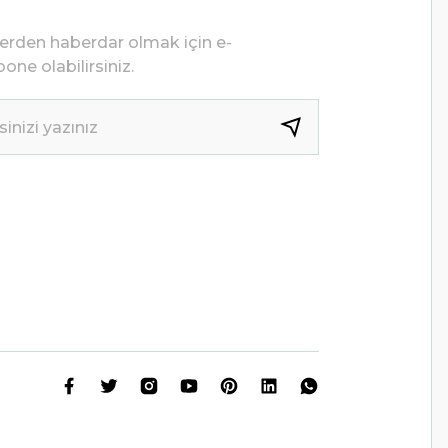
lerden haberdar olmak için e-
one olabilirsiniz.