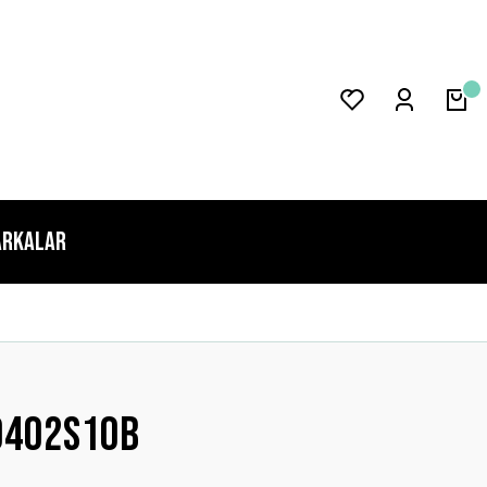
rkalar
0402s10b