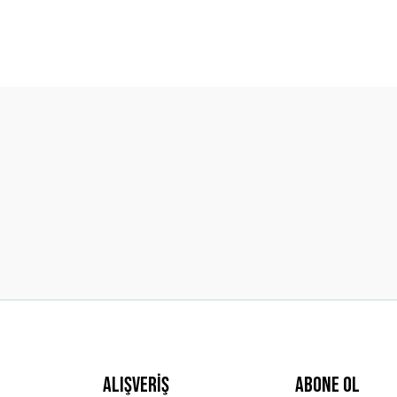
diğer konularda yetersiz gördüğünüz noktaları öneri formunu kullanarak t
Bu ürüne ilk yorumu siz yapın!
Yorum Yaz
Gönder
Alışveriş
ABONE OL