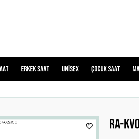
Saat
Erkek Saat
Unisex
Çocuk Saat
Ma
Ra-kv