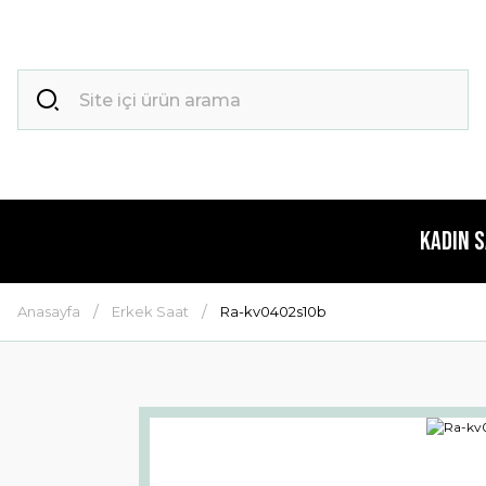
Kadın 
Anasayfa
Erkek Saat
Ra-kv0402s10b