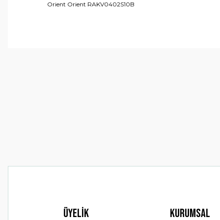
Orient Orient RAKV0402S10B
Bu ürünün fiyat bilgisi, resim, ürün açıklamalarında ve 
Görüş ve önerileriniz için teşekkür ederiz.
Ürün resmi kalitesiz, bozuk veya görüntülenemiyor.
Ürün açıklamasında eksik bilgiler bulunuyor.
Ürün bilgilerinde hatalar bulunuyor.
Ürün fiyatı diğer sitelerden daha pahalı.
Bu ürüne benzer farklı alternatifler olmalı.
Üyelik
Kurumsal