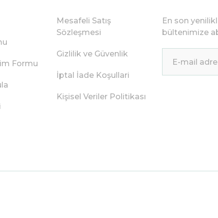
Mesafeli Satış
En son yenilik
Sözleşmesi
bültenimize ab
mu
Gizlilik ve Güvenlik
irim Formu
İptal İade Koşullari
ula
Kişisel Veriler Politikası
i