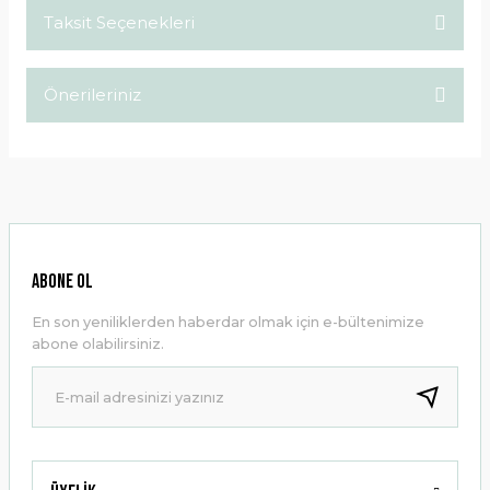
Taksit Seçenekleri
Bu ürüne ilk yorumu siz yapın!
Önerileriniz
Yorum Yaz
Bu ürünün fiyat bilgisi, resim, ürün açıklamalarında ve diğer
konularda yetersiz gördüğünüz noktaları öneri formunu
kullanarak tarafımıza iletebilirsiniz.
Görüş ve önerileriniz için teşekkür ederiz.
Ürün resmi kalitesiz, bozuk veya görüntülenemiyor.
ABONE OL
Ürün açıklamasında eksik bilgiler bulunuyor.
En son yeniliklerden haberdar olmak için e-bültenimize
Ürün bilgilerinde hatalar bulunuyor.
abone olabilirsiniz.
Ürün fiyatı diğer sitelerden daha pahalı.
Bu ürüne benzer farklı alternatifler olmalı.