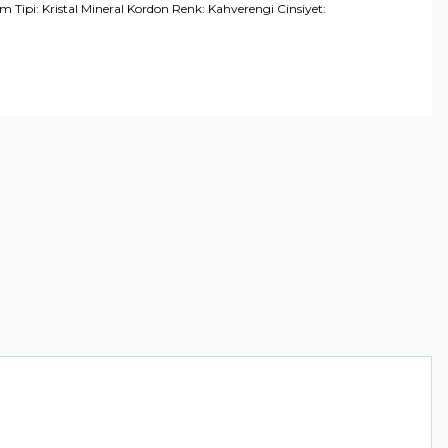
ipi: Kristal Mineral Kordon Renk: Kahverengi Cinsiyet:
arafımıza iletebilirsiniz.