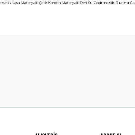
Kasa Materyali: Çelik Kordon Materyali: Deri Su Geçirmezlik: 3 (atm) Cam T
diğer konularda yetersiz gördüğünüz noktaları öneri formunu kullanarak t
Bu ürüne ilk yorumu siz yapın!
Yorum Yaz
Gönder