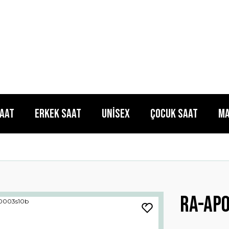
Saat
Erkek Saat
Unisex
Çocuk Saat
Ma
Ra-ap