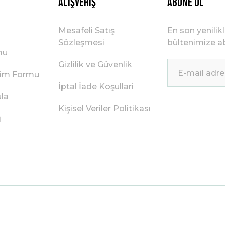
Alışveriş
ABONE OL
Mesafeli Satış
En son yenilik
Sözleşmesi
bültenimize ab
mu
Gizlilik ve Güvenlik
irim Formu
İptal İade Koşullari
ula
Kişisel Veriler Politikası
i