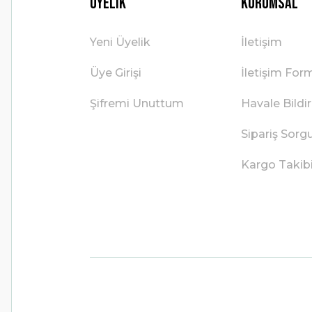
Üyelik
Kurumsal
Yeni Üyelik
İletişim
Üye Girişi
İletişim For
Şifremi Unuttum
Havale Bild
Sipariş Sorg
Kargo Takib