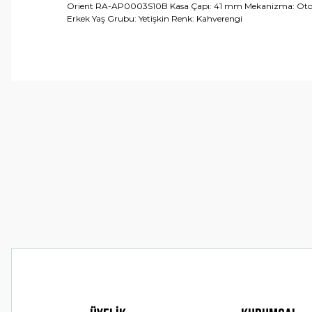
Orient RA-AP0003S10B Kasa Çapı: 41 mm Mekanizma: Otomatik 
Erkek Yaş Grubu: Yetişkin Renk: Kahverengi
Bu ürünün fiyat bilgisi, resim, ürün açıklamalarında ve 
Görüş ve önerileriniz için teşekkür ederiz.
Ürün resmi kalitesiz, bozuk veya görüntülenemiyor.
Ürün açıklamasında eksik bilgiler bulunuyor.
Ürün bilgilerinde hatalar bulunuyor.
Ürün fiyatı diğer sitelerden daha pahalı.
Bu ürüne benzer farklı alternatifler olmalı.