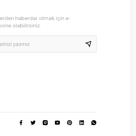
lerden haberdar olmak için e-
one olabilirsiniz.