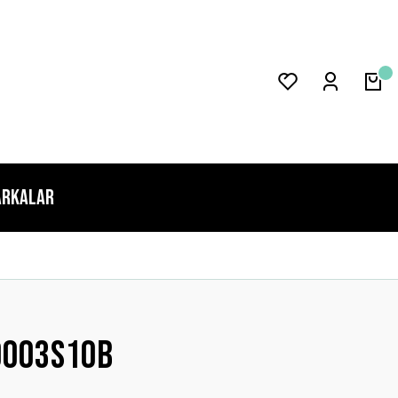
rkalar
0003s10b