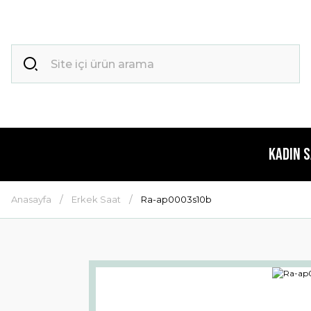
Kadın 
Anasayfa
Erkek Saat
Ra-ap0003s10b