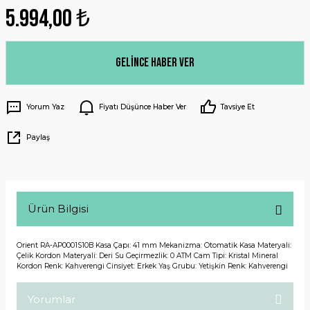
5.994,00 ₺
Gelince Haber Ver
Yorum Yaz
Fiyatı Düşünce Haber Ver
Tavsiye Et
Paylaş
Ürün Bilgisi
Orient RA-AP0001S10B Kasa Çapı: 41 mm Mekanizma: Otomatik Kasa Materyali:
Çelik Kordon Materyali: Deri Su Geçirmezlik: 0 ATM Cam Tipi: Kristal Mineral
Kordon Renk: Kahverengi Cinsiyet: Erkek Yaş Grubu: Yetişkin Renk: Kahverengi
Yorumlar