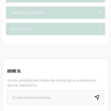
Taksit Seçenekleri
Bu ürüne ilk yorumu siz yapın!
Önerileriniz
Yorum Yaz
Bu ürünün fiyat bilgisi, resim, ürün açıklamalarında ve diğer
konularda yetersiz gördüğünüz noktaları öneri formunu
kullanarak tarafımıza iletebilirsiniz.
Görüş ve önerileriniz için teşekkür ederiz.
Ürün resmi kalitesiz, bozuk veya görüntülenemiyor.
ABONE OL
Ürün açıklamasında eksik bilgiler bulunuyor.
En son yeniliklerden haberdar olmak için e-bültenimize
Ürün bilgilerinde hatalar bulunuyor.
abone olabilirsiniz.
Ürün fiyatı diğer sitelerden daha pahalı.
Bu ürüne benzer farklı alternatifler olmalı.