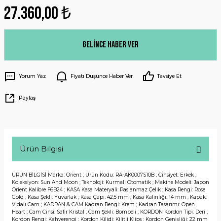
27.360,00 ₺
Gelince Haber Ver
Yorum Yaz
Fiyatı Düşünce Haber Ver
Tavsiye Et
Paylaş
Ürün Bilgisi
ÜRÜN BİLGİSİ Marka: Orient ; Ürün Kodu: RA-AK0007S10B ; Cinsiyet: Erkek ;
Koleksiyon: Sun And Moon ; Teknoloji: Kurmalı Otomatik ; Makine Modeli: Japon
Orient Kalibre F6B24 ; KASA Kasa Materyali: Paslanmaz Çelik ; Kasa Rengi: Rose
Gold ; Kasa Şekli: Yuvarlak ; Kasa Çapı: 42,5 mm ; Kasa Kalınlığı: 14 mm ; Kapak:
Vidalı Cam ; KADRAN & CAM Kadran Rengi: Krem ; Kadran Tasarımı: Open
Heart ; Cam Cinsi: Safir Kristal ; Cam Şekli: Bombeli ; KORDON Kordon Tipi: Deri ;
Kordon Rengi: Kahverengi ; Kordon Kilidi: Kilitli Klips ; Kordon Genişliği: 22 mm