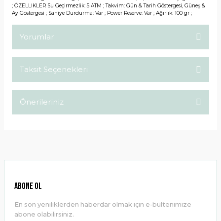
; ÖZELLİKLER Su Geçirmezlik: 5 ATM ; Takvim: Gün & Tarih Göstergesi, Güneş &
Ay Göstergesi ; Saniye Durdurma: Var ; Power Reserve: Var ; Ağırlık: 100 gr ;
Yorumlar
Taksit Seçenekleri
Bu ürüne ilk yorumu siz yapın!
Önerileriniz
Yorum Yaz
Bu ürünün fiyat bilgisi, resim, ürün açıklamalarında ve diğer
konularda yetersiz gördüğünüz noktaları öneri formunu
kullanarak tarafımıza iletebilirsiniz.
Görüş ve önerileriniz için teşekkür ederiz.
Ürün resmi kalitesiz, bozuk veya görüntülenemiyor.
ABONE OL
Ürün açıklamasında eksik bilgiler bulunuyor.
En son yeniliklerden haberdar olmak için e-bültenimize
Ürün bilgilerinde hatalar bulunuyor.
abone olabilirsiniz.