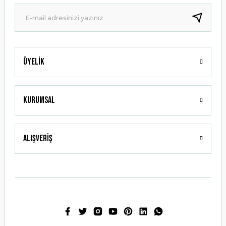
Ürün fiyatı diğer sitelerden daha pahalı.
Bu ürüne benzer farklı alternatifler olmalı.
Üyelik
Gönder
Kurumsal
Alışveriş