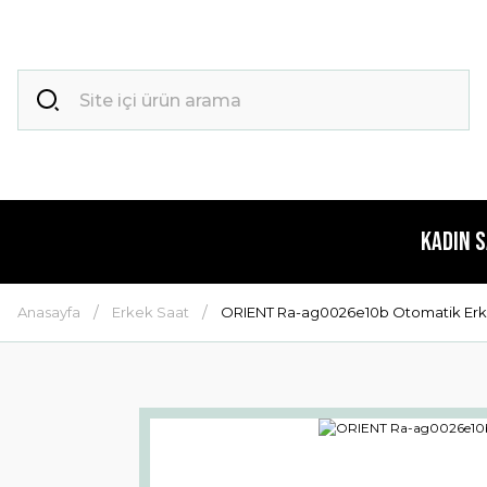
Kadın 
Anasayfa
Erkek Saat
ORIENT Ra-ag0026e10b Otomatik Erke