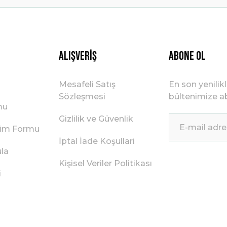
Gönder
Alışveriş
ABONE OL
Mesafeli Satış
En son yenilik
Sözleşmesi
bültenimize ab
mu
Gizlilik ve Güvenlik
irim Formu
İptal İade Koşullari
ula
Kişisel Veriler Politikası
i