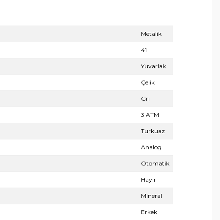
Metalik
41
Yuvarlak
Çelik
Gri
3 ATM
Turkuaz
Analog
Otomatik
Hayır
Mineral
Erkek