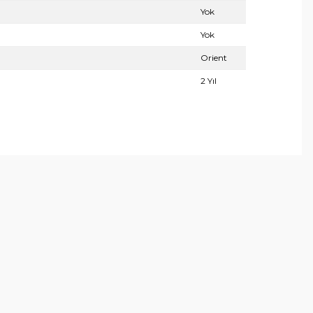
Yok
Yok
Orient
2 Yıl
arafımıza iletebilirsiniz.