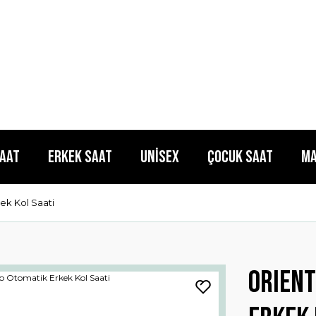
Saat
Erkek Saat
Unisex
Çocuk Saat
Ma
k Kol Saati
ORIEN