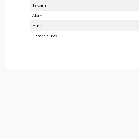
Takvim
Alarm
Marka
Garanti Süresi
Bu ürünün fiyat bilgisi, resim, ürün açıklamalarında ve 
Görüş ve önerileriniz için teşekkür ederiz.
Ürün resmi kalitesiz, bozuk veya görüntülenemiyor.
Ürün açıklamasında eksik bilgiler bulunuyor.
Ürün bilgilerinde hatalar bulunuyor.
Ürün fiyatı diğer sitelerden daha pahalı.
Bu ürüne benzer farklı alternatifler olmalı.