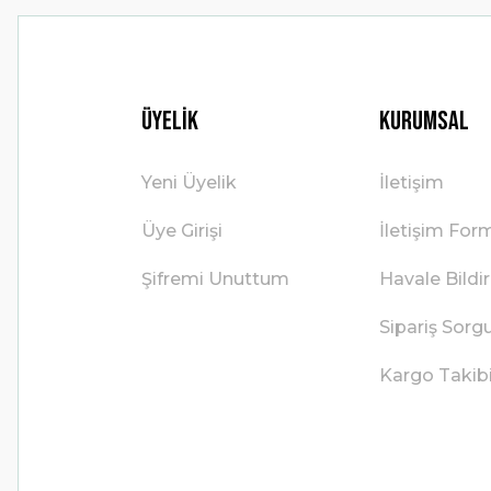
Üyelik
Kurumsal
Yeni Üyelik
İletişim
Üye Girişi
İletişim For
Şifremi Unuttum
Havale Bild
Sipariş Sorg
Kargo Takib