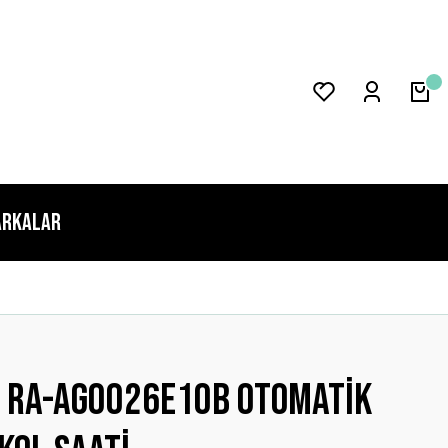
rkalar
T Ra-ag0026e10b Otomatik