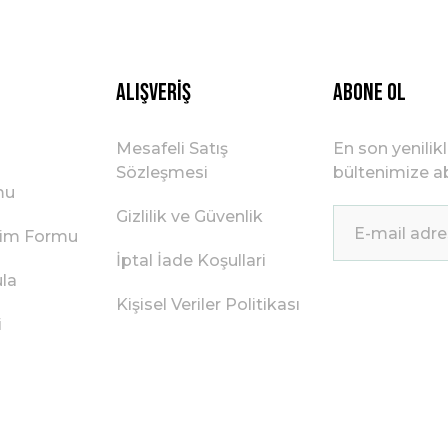
Gönder
Alışveriş
ABONE OL
Mesafeli Satış
En son yenilik
Sözleşmesi
bültenimize ab
mu
Gizlilik ve Güvenlik
irim Formu
İptal İade Koşullari
ula
Kişisel Veriler Politikası
i