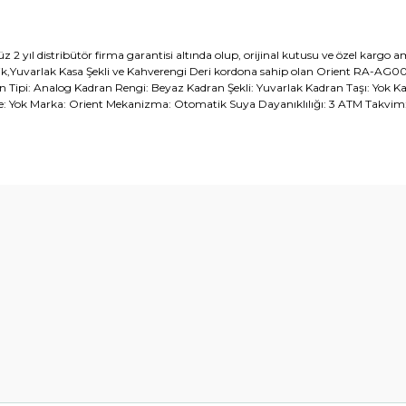
 distribütör firma garantisi altında olup, orijinal kutusu ve özel kargo amba
Yuvarlak Kasa Şekli ve Kahverengi Deri kordona sahip olan Orient RA-AG0003
ran Tipi: Analog Kadran Rengi: Beyaz Kadran Şekli: Yuvarlak Kadran Taşı: Yok Ka
e: Yok Marka: Orient Mekanizma: Otomatik Suya Dayanıklılığı: 3 ATM Takvim
diğer konularda yetersiz gördüğünüz noktaları öneri formunu kullanarak t
Bu ürüne ilk yorumu siz yapın!
Yorum Yaz