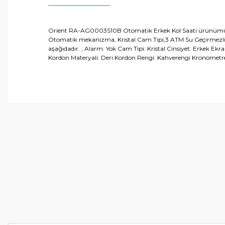
Orient RA-AG0003S10B Otomatik Erkek Kol Saati ürünümüz 2 yıl
Otomatik mekanizma, Kristal Cam Tipi,3 ATM Su Geçirmezlik,
aşağıdadır. ; Alarm: Yok Cam Tipi: Kristal Cinsiyet: Erkek Ek
Kordon Materyali: Deri Kordon Rengi: Kahverengi Kronometr
Bu ürünün fiyat bilgisi, resim, ürün açıklamalarında ve 
Görüş ve önerileriniz için teşekkür ederiz.
Ürün resmi kalitesiz, bozuk veya görüntülenemiyor.
Ürün açıklamasında eksik bilgiler bulunuyor.
Ürün bilgilerinde hatalar bulunuyor.
Ürün fiyatı diğer sitelerden daha pahalı.
Bu ürüne benzer farklı alternatifler olmalı.