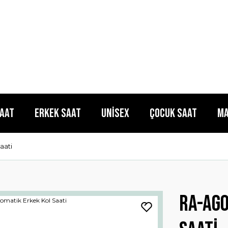
Saat
Erkek Saat
Unisex
Çocuk Saat
Ma
aati
Ra-ag