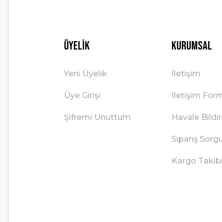
Üyelik
Kurumsal
Yeni Üyelik
İletişim
Üye Girişi
İletişim For
Şifremi Unuttum
Havale Bild
Sipariş Sorg
Kargo Takib