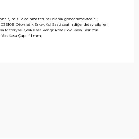
lajımız ile adınıza faturalı olarak gönderilmektedir. ;
S10B Otomatik Erkek Kol Saati saatin diğer detay bilgileri
sa Materyali: Çelik Kasa Rengi: Rose Gold Kasa Taşı: Yok
: Yok Kasa Çapı: 41 mm;
arafımıza iletebilirsiniz.