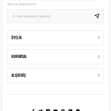
Ürün bilgilerinde hatalar bulunuyor.
abone olabilirsiniz.
Ürün fiyatı diğer sitelerden daha pahalı.
Bu ürüne benzer farklı alternatifler olmalı.
Üyelik
Gönder
Kurumsal
Alışveriş