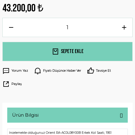
43.200,00 ₺
Sepete Ekle
Yorum Yaz
Fiyatı Düşünce Haber Ver
Tavsiye Et
Paylaş
Ürün Bilgisi
İncelemekte olduğunuz Orient RA-AC0L08Y00B Erkek Kol Saati, 1951