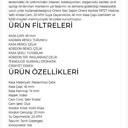
senesindeki ilk üretiminden itibaren, koleksiyonları, olağanüstü kalitesi ve el
işçiliği ile tanınan markanın şık tasarımı ve zamana gösterdiği hassasiyetle,
uzun yıllar kullanabileceğiniz Orient Star Japon Orient Kalibre F6727 Makine,
Safir Kristal Cam, 20 ATM Suya Dayanıklılık, 45 mm Kasa Çapı özellikleri ve
%100 müşteri memnuniyeti ile sizlere sunulmuştur.
ÜRÜN FİLTRELERİ
KASA ÇAPI:
45 mm
KADRAN RENGİ:
TURUNCU
KASA RENGİ:
ÇELİK
KORDON RENGİ:
ÇELİK
KASA ŞEKLİ:
YUVARLAK
KORDON TİPİ:
PASLANMAZ ÇELİK
TEKNOLOJİ:
KURMALI OTOMATİK
CİNSİYET:
ERKEK
ÜRÜN ÖZELLİKLERİ
Kasa Materiyali:
Paslanmaz Çelik
Kasa Çapı:
45 mm
Kasa Kalınlığı:
14 mm
Kapak:
Vidalı
Cam Cinsi:
Safir Kristal
Cam Şekli:
Düz
Kordon Kilidi:
Kilitli Klips
Kordon Genişliği:
20 mm
Su Geçirmezlik:
20 ATM
Takvim:
Tarih Göstergesi
Kronometre:
Yok