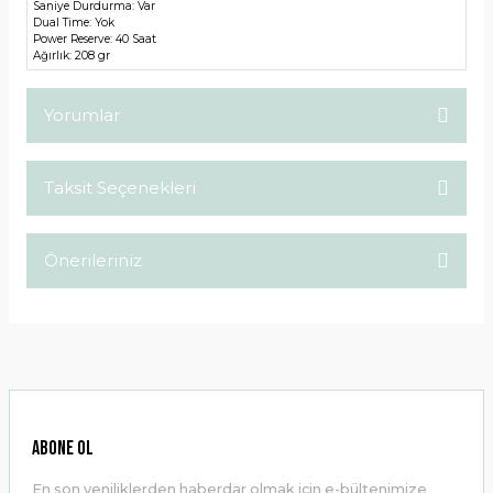
Saniye Durdurma:
Var
Dual Time:
Yok
Power Reserve:
40 Saat
Ağırlık:
208 gr
Yorumlar
Taksit Seçenekleri
Bu ürüne ilk yorumu siz yapın!
Önerileriniz
Yorum Yaz
Bu ürünün fiyat bilgisi, resim, ürün açıklamalarında ve diğer
konularda yetersiz gördüğünüz noktaları öneri formunu
kullanarak tarafımıza iletebilirsiniz.
Görüş ve önerileriniz için teşekkür ederiz.
Ürün resmi kalitesiz, bozuk veya görüntülenemiyor.
ABONE OL
Ürün açıklamasında eksik bilgiler bulunuyor.
En son yeniliklerden haberdar olmak için e-bültenimize