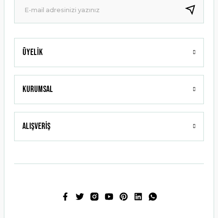
Bu ürüne benzer farklı alternatifler olmalı.
Üyelik
Gönder
Kurumsal
Alışveriş