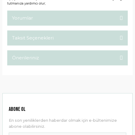
tutmanıza yardımcı olur;
Yorumlar
Taksit Seçenekleri
Bu ürüne ilk yorumu siz yapın!
Önerileriniz
Yorum Yaz
Bu ürünün fiyat bilgisi, resim, ürün açıklamalarında ve diğer
konularda yetersiz gördüğünüz noktaları öneri formunu
kullanarak tarafımıza iletebilirsiniz.
Görüş ve önerileriniz için teşekkür ederiz.
Ürün resmi kalitesiz, bozuk veya görüntülenemiyor.
ABONE OL
Ürün açıklamasında eksik bilgiler bulunuyor.
En son yeniliklerden haberdar olmak için e-bültenimize
Ürün bilgilerinde hatalar bulunuyor.
abone olabilirsiniz.
Ürün fiyatı diğer sitelerden daha pahalı.