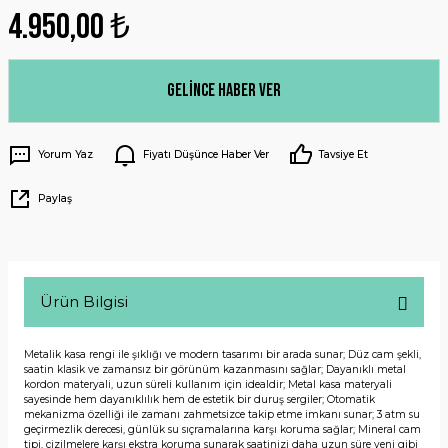
4.950,00 ₺
Gelince Haber Ver
Yorum Yaz
Fiyatı Düşünce Haber Ver
Tavsiye Et
Paylaş
Ürün Bilgisi
Metalik kasa rengi ile şıklığı ve modern tasarımı bir arada sunar; Düz cam şekli,
saatin klasik ve zamansız bir görünüm kazanmasını sağlar; Dayanıklı metal
kordon materyali, uzun süreli kullanım için idealdir; Metal kasa materyali
sayesinde hem dayanıklılık hem de estetik bir duruş sergiler; Otomatik
mekanizma özelliği ile zamanı zahmetsizce takip etme imkanı sunar; 3 atm su
geçirmezlik derecesi, günlük su sıçramalarına karşı koruma sağlar; Mineral cam
tipi, çizilmelere karşı ekstra koruma sunarak saatinizi daha uzun süre yeni gibi