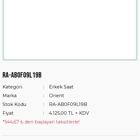
Ra-ab0f09l19b
Kategori
Erkek Saat
Marka
Orient
Stok Kodu
RA-AB0F09L19B
Fiyat
4.125,00 TL + KDV
*544,67 ₺ den başlayan taksitlerle!