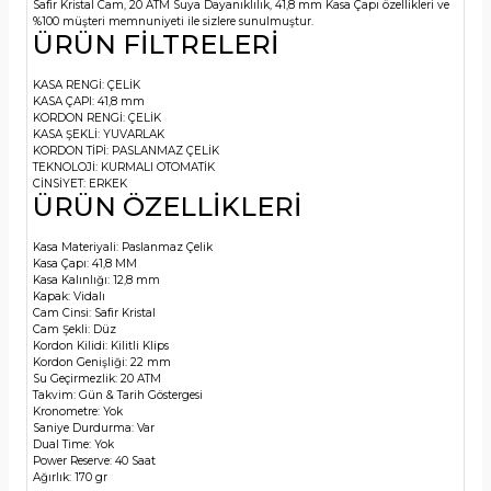
Safir Kristal Cam, 20 ATM Suya Dayanıklılık, 41,8 mm Kasa Çapı özellikleri ve
%100 müşteri memnuniyeti ile sizlere sunulmuştur.
ÜRÜN FİLTRELERİ
KASA RENGİ:
ÇELİK
KASA ÇAPI:
41,8 mm
KORDON RENGİ:
ÇELİK
KASA ŞEKLİ:
YUVARLAK
KORDON TİPİ:
PASLANMAZ ÇELİK
TEKNOLOJİ:
KURMALI OTOMATİK
CİNSİYET:
ERKEK
ÜRÜN ÖZELLİKLERİ
Kasa Materiyali:
Paslanmaz Çelik
Kasa Çapı:
41,8 MM
Kasa Kalınlığı:
12,8 mm
Kapak:
Vidalı
Cam Cinsi:
Safir Kristal
Cam Şekli:
Düz
Kordon Kilidi:
Kilitli Klips
Kordon Genişliği:
22 mm
Su Geçirmezlik:
20 ATM
Takvim:
Gün & Tarih Göstergesi
Kronometre:
Yok
Saniye Durdurma:
Var
Dual Time:
Yok
Power Reserve:
40 Saat
Ağırlık:
170 gr