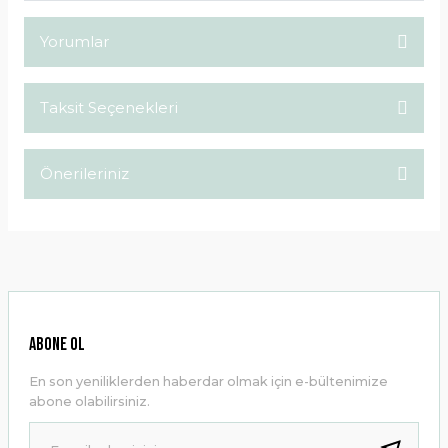
Yorumlar
Taksit Seçenekleri
Bu ürüne ilk yorumu siz yapın!
Önerileriniz
Yorum Yaz
Bu ürünün fiyat bilgisi, resim, ürün açıklamalarında ve diğer
konularda yetersiz gördüğünüz noktaları öneri formunu
kullanarak tarafımıza iletebilirsiniz.
Görüş ve önerileriniz için teşekkür ederiz.
Ürün resmi kalitesiz, bozuk veya görüntülenemiyor.
ABONE OL
Ürün açıklamasında eksik bilgiler bulunuyor.
En son yeniliklerden haberdar olmak için e-bültenimize
Ürün bilgilerinde hatalar bulunuyor.
abone olabilirsiniz.
Ürün fiyatı diğer sitelerden daha pahalı.
Bu ürüne benzer farklı alternatifler olmalı.