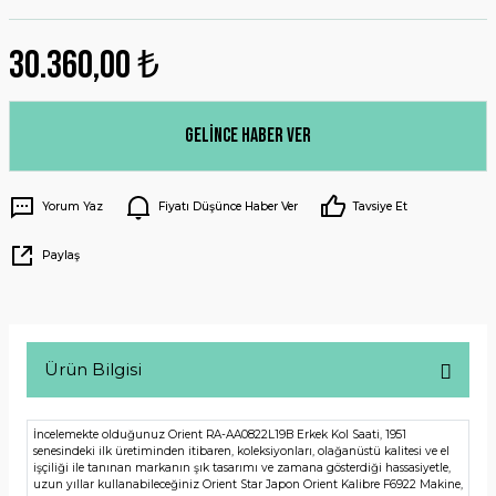
30.360,00 ₺
Gelince Haber Ver
Yorum Yaz
Fiyatı Düşünce Haber Ver
Tavsiye Et
Paylaş
Ürün Bilgisi
İncelemekte olduğunuz Orient RA-AA0822L19B Erkek Kol Saati, 1951
senesindeki ilk üretiminden itibaren, koleksiyonları, olağanüstü kalitesi ve el
işçiliği ile tanınan markanın şık tasarımı ve zamana gösterdiği hassasiyetle,
uzun yıllar kullanabileceğiniz Orient Star Japon Orient Kalibre F6922 Makine,