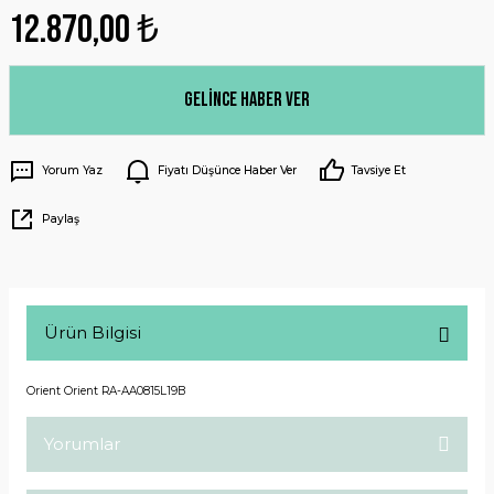
12.870,00 ₺
Gelince Haber Ver
Yorum Yaz
Fiyatı Düşünce Haber Ver
Tavsiye Et
Paylaş
Ürün Bilgisi
Orient Orient RA-AA0815L19B
Yorumlar