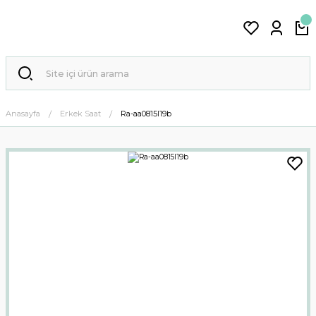
Anasayfa
Erkek Saat
Ra-aa0815l19b