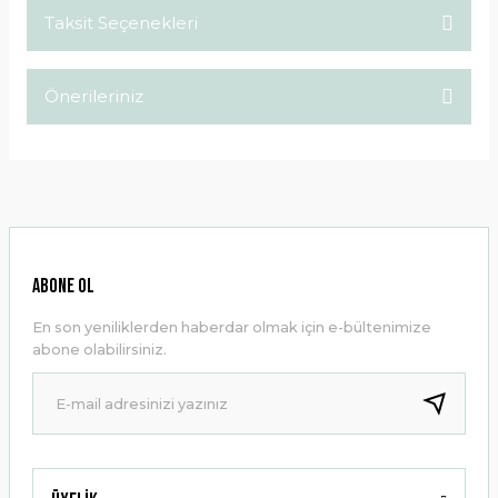
Taksit Seçenekleri
Bu ürüne ilk yorumu siz yapın!
Önerileriniz
Yorum Yaz
Bu ürünün fiyat bilgisi, resim, ürün açıklamalarında ve diğer
konularda yetersiz gördüğünüz noktaları öneri formunu
kullanarak tarafımıza iletebilirsiniz.
Görüş ve önerileriniz için teşekkür ederiz.
Ürün resmi kalitesiz, bozuk veya görüntülenemiyor.
ABONE OL
Ürün açıklamasında eksik bilgiler bulunuyor.
En son yeniliklerden haberdar olmak için e-bültenimize
Ürün bilgilerinde hatalar bulunuyor.
abone olabilirsiniz.
Ürün fiyatı diğer sitelerden daha pahalı.
Bu ürüne benzer farklı alternatifler olmalı.