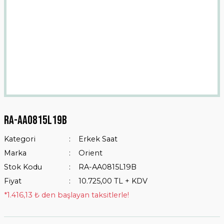
Ra-aa0815l19b
Kategori
Erkek Saat
Marka
Orient
Stok Kodu
RA-AA0815L19B
Fiyat
10.725,00 TL + KDV
*1.416,13 ₺ den başlayan taksitlerle!