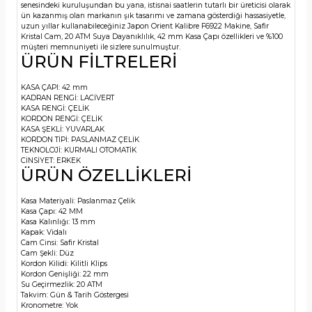
senesindeki kuruluşundan bu yana, istisnai saatlerin tutarlı bir üreticisi olarak
ün kazanmış olan markanın şık tasarımı ve zamana gösterdiği hassasiyetle,
uzun yıllar kullanabileceğiniz Japon Orient Kalibre F6922 Makine, Safir
Kristal Cam, 20 ATM Suya Dayanıklılık, 42 mm Kasa Çapı özellikleri ve %100
müşteri memnuniyeti ile sizlere sunulmuştur.
ÜRÜN FİLTRELERİ
KASA ÇAPI:
42 mm
KADRAN RENGİ:
LACİVERT
KASA RENGİ:
ÇELİK
KORDON RENGİ:
ÇELİK
KASA ŞEKLİ:
YUVARLAK
KORDON TİPİ:
PASLANMAZ ÇELİK
TEKNOLOJİ:
KURMALI OTOMATİK
CİNSİYET:
ERKEK
ÜRÜN ÖZELLİKLERİ
Kasa Materiyali:
Paslanmaz Çelik
Kasa Çapı:
42 MM
Kasa Kalınlığı:
13 mm
Kapak:
Vidalı
Cam Cinsi:
Safir Kristal
Cam Şekli:
Düz
Kordon Kilidi:
Kilitli Klips
Kordon Genişliği:
22 mm
Su Geçirmezlik:
20 ATM
Takvim:
Gün & Tarih Göstergesi
Kronometre:
Yok