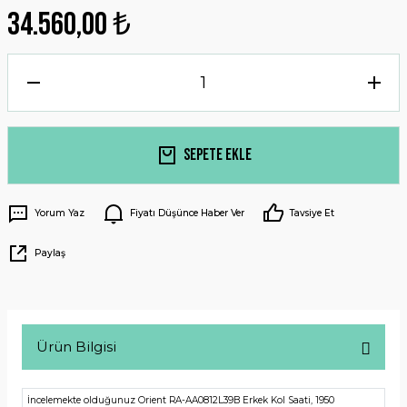
34.560,00 ₺
Sepete Ekle
Yorum Yaz
Fiyatı Düşünce Haber Ver
Tavsiye Et
Paylaş
Ürün Bilgisi
İncelemekte olduğunuz Orient RA-AA0812L39B Erkek Kol Saati, 1950