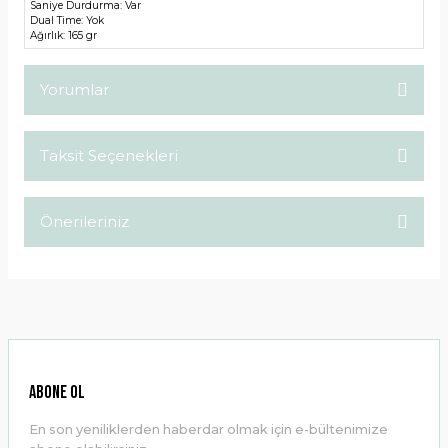
Saniye Durdurma:
Var
Dual Time:
Yok
Ağırlık:
165 gr
Yorumlar
Taksit Seçenekleri
Bu ürüne ilk yorumu siz yapın!
Önerileriniz
Yorum Yaz
Bu ürünün fiyat bilgisi, resim, ürün açıklamalarında ve diğer
konularda yetersiz gördüğünüz noktaları öneri formunu
kullanarak tarafımıza iletebilirsiniz.
Görüş ve önerileriniz için teşekkür ederiz.
Ürün resmi kalitesiz, bozuk veya görüntülenemiyor.
ABONE OL
Ürün açıklamasında eksik bilgiler bulunuyor.
En son yeniliklerden haberdar olmak için e-bültenimize
Ürün bilgilerinde hatalar bulunuyor.