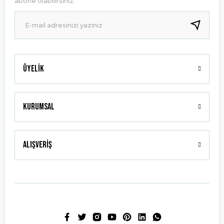
abone olabilirsiniz.
Ürün fiyatı diğer sitelerden daha pahalı.
Bu ürüne benzer farklı alternatifler olmalı.
Üyelik
Gönder
Kurumsal
Alışveriş