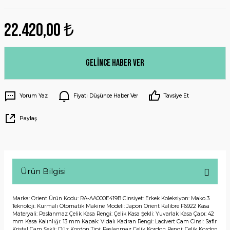
22.420,00 ₺
Gelince Haber Ver
Yorum Yaz
Fiyatı Düşünce Haber Ver
Tavsiye Et
Paylaş
Ürün Bilgisi
Marka: Orient Ürün Kodu: RA-AA000E419B Cinsiyet: Erkek Koleksiyon: Mako 3
Teknoloji: Kurmalı Otomatik Makine Modeli: Japon Orient Kalibre F6922 Kasa
Materyali: Paslanmaz Çelik Kasa Rengi: Çelik Kasa Şekli: Yuvarlak Kasa Çapı: 42
mm Kasa Kalınlığı: 13 mm Kapak: Vidalı Kadran Rengi: Lacivert Cam Cinsi: Safir
Kristal Cam Şekli: Düz Kordon Tipi: Paslanmaz Çelik Kordon Rengi: Çelik Kordon