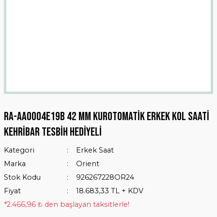
RA-AA0004E19B 42 mm KurOtomatik Erkek Kol Saati
KEHRİBAR TESBİH HEDİYELİ
Kategori
Erkek Saat
Marka
Orient
Stok Kodu
926267228OR24
Fiyat
18.683,33 TL + KDV
*2.466,96 ₺ den başlayan taksitlerle!