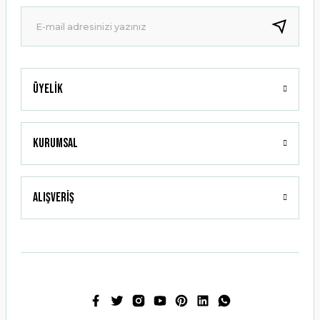
Ürün fiyatı diğer sitelerden daha pahalı.
Bu ürüne benzer farklı alternatifler olmalı.
Üyelik
Gönder
Kurumsal
Alışveriş