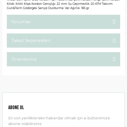
Kilidi: Kilitli Klips Kordon Genişliği: 22 mm Su Geçirmezlik: 20 ATM Takvim:
Gün&Tarih Göstergesi Saniye Durdurma: Var Ağırlık: 165 gr
Yorumlar
Taksit Seçenekleri
Bu ürüne ilk yorumu siz yapın!
Önerileriniz
Yorum Yaz
Bu ürünün fiyat bilgisi, resim, ürün açıklamalarında ve diğer
konularda yetersiz gördüğünüz noktaları öneri formunu
kullanarak tarafımıza iletebilirsiniz.
Görüş ve önerileriniz için teşekkür ederiz.
Ürün resmi kalitesiz, bozuk veya görüntülenemiyor.
ABONE OL
Ürün açıklamasında eksik bilgiler bulunuyor.
En son yeniliklerden haberdar olmak için e-bültenimize
Ürün bilgilerinde hatalar bulunuyor.
abone olabilirsiniz.