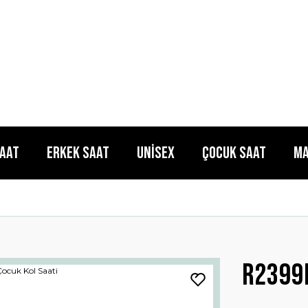
Saat
Erkek Saat
Unisex
Çocuk Saat
Ma
R2399h