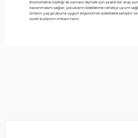
Kronometre özelliği ile zamanı ölçmek için pratik bir araç s
kazanmasını sağlar; çocukların bileklerine rahatça uyum sağlar;
onların yaş grubuna uygun ergonomik özelliklere sahiptir ve
süreli kullanım imkanı tanır;
Bu ürünün fiyat bilgisi, resim, ürün açıklamalarında ve 
Görüş ve önerileriniz için teşekkür ederiz.
Ürün resmi kalitesiz, bozuk veya görüntülenemiyor.
Ürün açıklamasında eksik bilgiler bulunuyor.
Ürün bilgilerinde hatalar bulunuyor.
Ürün fiyatı diğer sitelerden daha pahalı.
Bu ürüne benzer farklı alternatifler olmalı.