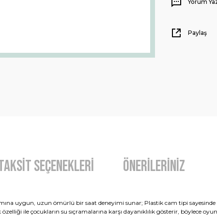
Yorum Ya
Paylaş
Taksit Seçenekleri
Önerileriniz
ımına uygun, uzun ömürlü bir saat deneyimi sunar; Plastik cam tipi sayesinde 
lliği ile çocukların su sıçramalarına karşı dayanıklılık gösterir, böylece oyun 