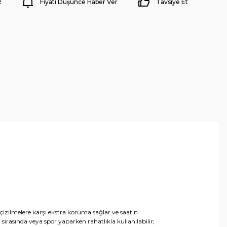
z
Fiyatı Düşünce Haber Ver
Tavsiye Et
çizilmelere karşı ekstra koruma sağlar ve saatin
sırasında veya spor yaparken rahatlıkla kullanılabilir;