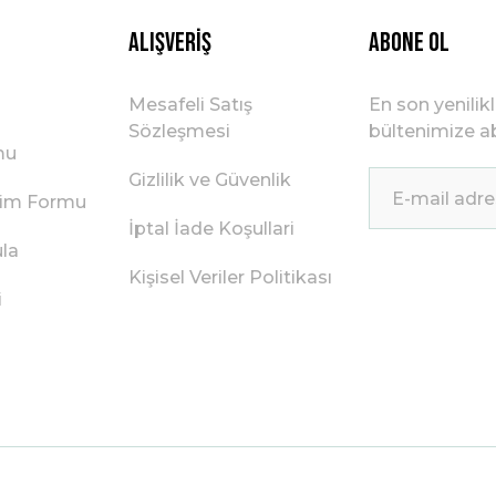
Alışveriş
ABONE OL
Mesafeli Satış
En son yenilik
Sözleşmesi
bültenimize ab
mu
Gizlilik ve Güvenlik
irim Formu
İptal İade Koşullari
ula
Kişisel Veriler Politikası
i