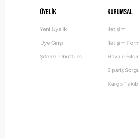
Üyelik
Kurumsal
Yeni Üyelik
İletişim
Üye Girişi
İletişim For
Şifremi Unuttum
Havale Bild
Sipariş Sorg
Kargo Takib