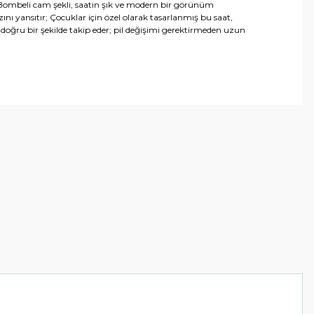
; Bombeli cam şekli, saatin şık ve modern bir görünüm
zını yansıtır; Çocuklar için özel olarak tasarlanmış bu saat,
oğru bir şekilde takip eder; pil değişimi gerektirmeden uzun
arafımıza iletebilirsiniz.