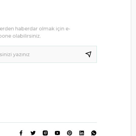
lerden haberdar olmak için e-
one olabilirsiniz.