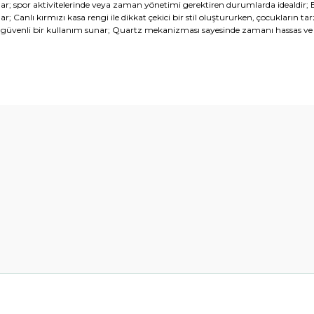
unar; spor aktivitelerinde veya zaman yönetimi gerektiren durumlarda idealdir
 Canlı kırmızı kasa rengi ile dikkat çekici bir stil oluştururken, çocukların tar
 güvenli bir kullanım sunar; Quartz mekanizması sayesinde zamanı hassas ve d
diğer konularda yetersiz gördüğünüz noktaları öneri formunu kullanarak t
Bu ürüne ilk yorumu siz yapın!
Yorum Yaz
Gönder