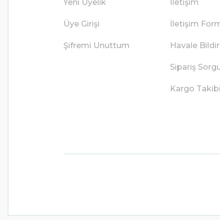
Yeni Üyelik
İletişim
Üye Girişi
İletişim For
Şifremi Unuttum
Havale Bild
Sipariş Sorg
Kargo Takib