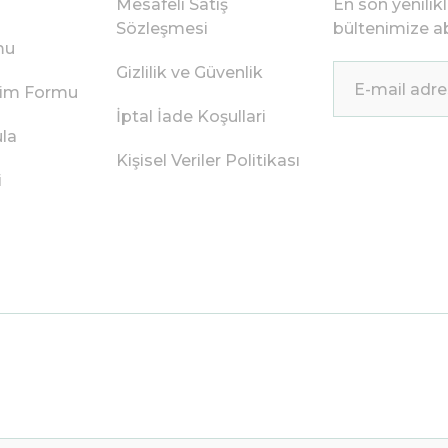
Mesafeli Satış
En son yenilik
Sözleşmesi
bültenimize ab
mu
Gizlilik ve Güvenlik
irim Formu
İptal İade Koşullari
ula
Kişisel Veriler Politikası
i