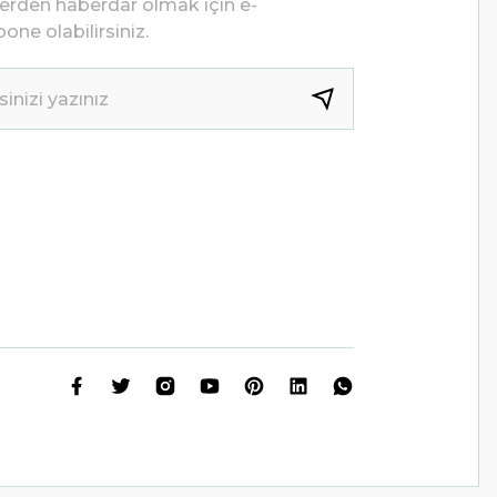
lerden haberdar olmak için e-
one olabilirsiniz.