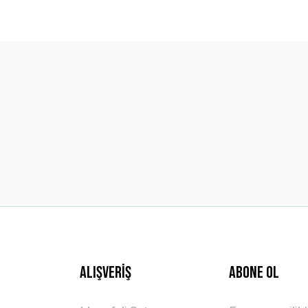
diğer konularda yetersiz gördüğünüz noktaları öneri formunu kullanarak t
Bu ürüne ilk yorumu siz yapın!
Yorum Yaz
Gönder
Alışveriş
ABONE OL