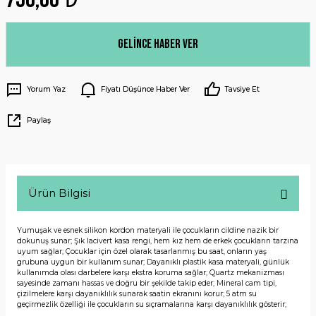
Gelince Haber Ver
Yorum Yaz
Fiyatı Düşünce Haber Ver
Tavsiye Et
Paylaş
Ürün Bilgisi
Yumuşak ve esnek silikon kordon materyali ile çocukların cildine nazik bir
dokunuş sunar; Şık lacivert kasa rengi, hem kız hem de erkek çocukların tarzına
uyum sağlar; Çocuklar için özel olarak tasarlanmış bu saat, onların yaş
grubuna uygun bir kullanım sunar; Dayanıklı plastik kasa materyali, günlük
kullanımda olası darbelere karşı ekstra koruma sağlar; Quartz mekanizması
sayesinde zamanı hassas ve doğru bir şekilde takip eder; Mineral cam tipi,
çizilmelere karşı dayanıklılık sunarak saatin ekranını korur; 5 atm su
geçirmezlik özelliği ile çocukların su sıçramalarına karşı dayanıklılık gösterir;