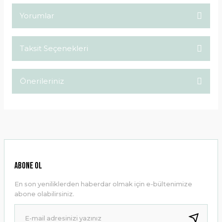
Yorumlar
Taksit Seçenekleri
Bu ürüne ilk yorumu siz yapın!
Önerileriniz
Yorum Yaz
Bu ürünün fiyat bilgisi, resim, ürün açıklamalarında ve diğer
konularda yetersiz gördüğünüz noktaları öneri formunu
kullanarak tarafımıza iletebilirsiniz.
Görüş ve önerileriniz için teşekkür ederiz.
Ürün resmi kalitesiz, bozuk veya görüntülenemiyor.
ABONE OL
Ürün açıklamasında eksik bilgiler bulunuyor.
En son yeniliklerden haberdar olmak için e-bültenimize
Ürün bilgilerinde hatalar bulunuyor.
abone olabilirsiniz.
Ürün fiyatı diğer sitelerden daha pahalı.
Bu ürüne benzer farklı alternatifler olmalı.