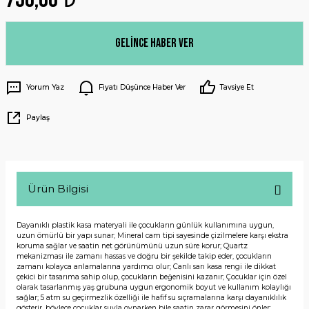
Gelince Haber Ver
Yorum Yaz
Fiyatı Düşünce Haber Ver
Tavsiye Et
Paylaş
Ürün Bilgisi
Dayanıklı plastik kasa materyali ile çocukların günlük kullanımına uygun,
uzun ömürlü bir yapı sunar; Mineral cam tipi sayesinde çizilmelere karşı ekstra
koruma sağlar ve saatin net görünümünü uzun süre korur; Quartz
mekanizması ile zamanı hassas ve doğru bir şekilde takip eder, çocukların
zamanı kolayca anlamalarına yardımcı olur; Canlı sarı kasa rengi ile dikkat
çekici bir tasarıma sahip olup, çocukların beğenisini kazanır; Çocuklar için özel
olarak tasarlanmış yaş grubuna uygun ergonomik boyut ve kullanım kolaylığı
sağlar; 5 atm su geçirmezlik özelliği ile hafif su sıçramalarına karşı dayanıklılık
gösterir, böylece çocuklar suyla oynarken bile saatin zarar görmesini önler;