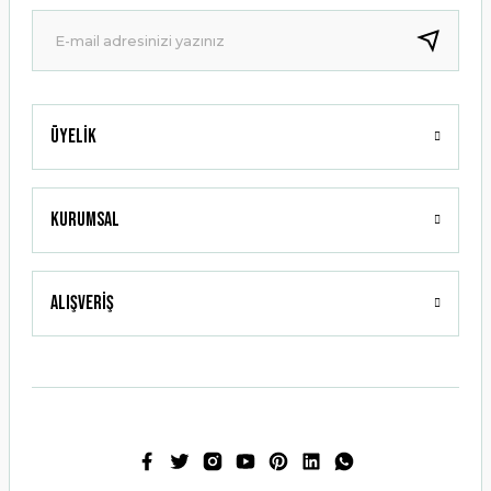
Ürün fiyatı diğer sitelerden daha pahalı.
Bu ürüne benzer farklı alternatifler olmalı.
Üyelik
Gönder
Kurumsal
Alışveriş