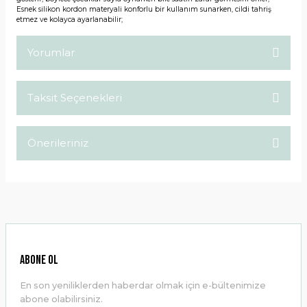
Esnek silikon kordon materyali konforlu bir kullanım sunarken, cildi tahriş
etmez ve kolayca ayarlanabilir;
Yorumlar
Taksit Seçenekleri
Bu ürüne ilk yorumu siz yapın!
Önerileriniz
Yorum Yaz
Bu ürünün fiyat bilgisi, resim, ürün açıklamalarında ve diğer
konularda yetersiz gördüğünüz noktaları öneri formunu
kullanarak tarafımıza iletebilirsiniz.
Görüş ve önerileriniz için teşekkür ederiz.
Ürün resmi kalitesiz, bozuk veya görüntülenemiyor.
ABONE OL
Ürün açıklamasında eksik bilgiler bulunuyor.
En son yeniliklerden haberdar olmak için e-bültenimize
Ürün bilgilerinde hatalar bulunuyor.
abone olabilirsiniz.