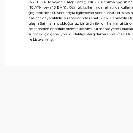
165 FT (5 ATM veya 5 BAR): Hem günlük kullanıma uygun hem de 
(10 ATM veya 10 BAR) : Günlük kullanımda rahatlıkla kullana
geçirebilirler.; Su sporlarıyla ilgilenenler spor aktiviteleri 
basınca dayanıklıdır, su sporlarında rahatlıkla kullanılabi
ulaşın Satın almış olduğunuz bir ürün ile ilgili herhangi bi
beklemeden öncelikle bizimle iletişim kurmanız yeterli olacak
sunmak için çabalıyoruz.; Nakliye Kargolama süresi Özel 
ile Listelenmiştir
Bu ürünün fiyat bilgisi, resim, ürün açıklamalarında ve 
Görüş ve önerileriniz için teşekkür ederiz.
Ürün resmi kalitesiz, bozuk veya görüntülenemiyor.
Ürün açıklamasında eksik bilgiler bulunuyor.
Ürün bilgilerinde hatalar bulunuyor.
Ürün fiyatı diğer sitelerden daha pahalı.
Bu ürüne benzer farklı alternatifler olmalı.