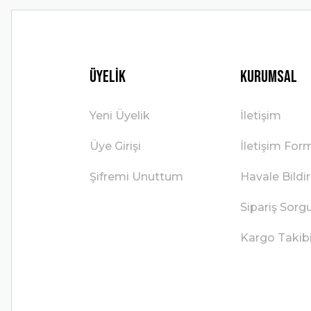
Üyelik
Kurumsal
Yeni Üyelik
İletişim
Üye Girişi
İletişim For
Şifremi Unuttum
Havale Bild
Sipariş Sorg
Kargo Takib