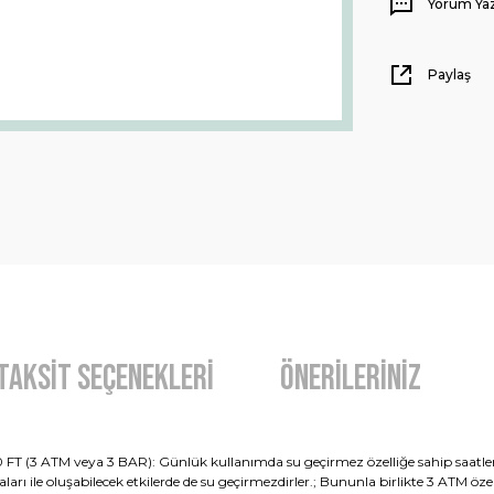
Yorum Ya
Paylaş
Taksit Seçenekleri
Önerileriniz
0 FT (3 ATM veya 3 BAR): Günlük kullanımda su geçirmez özelliğe sahip saatlerdi
rı ile oluşabilecek etkilerde de su geçirmezdirler.; Bununla birlikte 3 ATM özell