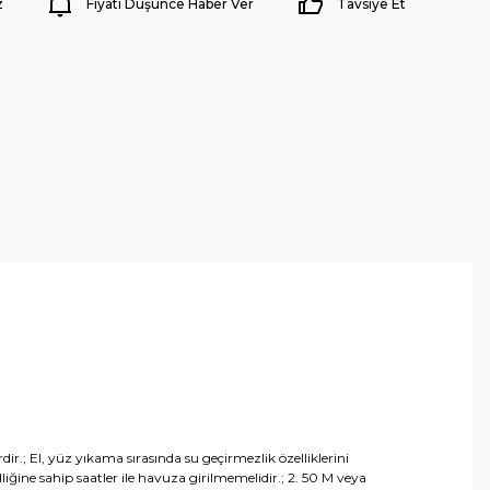
z
Fiyatı Düşünce Haber Ver
Tavsiye Et
r.; El, yüz yıkama sırasında su geçirmezlik özelliklerini
iğine sahip saatler ile havuza girilmemelidir.; 2. 50 M veya