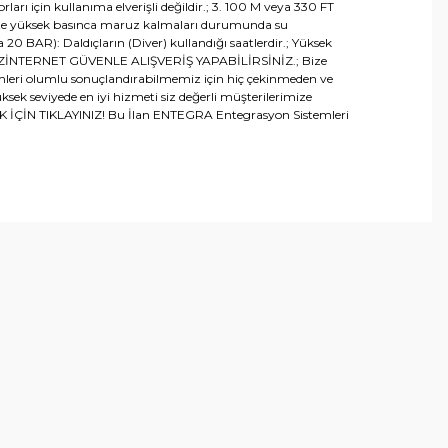
rı için kullanıma elverişli değildir.; 3. 100 M veya 330 FT
likte yüksek basınca maruz kalmaları durumunda su
a 20 BAR): Daldıçların (Diver) kullandığı saatlerdir.; Yüksek
 TURKUAZİNTERNET GÜVENLE ALIŞVERİŞ YAPABİLİRSİNİZ.; Bize
lemleri olumlu sonuçlandırabilmemiz için hiç çekinmeden ve
sek seviyede en iyi hizmeti siz değerli müşterilerimize
 İÇİN TIKLAYINIZ! Bu İlan ENTEGRA Entegrasyon Sistemleri
arafımıza iletebilirsiniz.