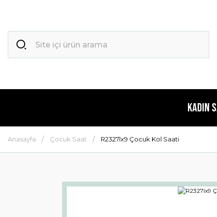
Kadın 
Anasayfa
Çocuk Saat
R2327lx9 Çocuk Kol Saati