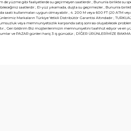
yüzme gibi faaliyetlerde su geçirmeyen saatlerdir.; Bununla birlikte su sporla
bileceğiniz saatlerdir.; El-yüz yıkamada, duşta su geçirmezler.; Bununla bir
sırasında saati kullanmaları uygun olmayabilir.; 4. 200 M veya 600 FT (20 ATM vey
lir Ürünlerimiz Markaların Türkiye Yetkili Distribütör Garantisi Altındadır.;
r olumsuzluk veya memnuniyetsizlik karşısında satış sonrası oluşabilecek prob
tır.; Geri bildirim Biz müşterilerimizin memnuniyetini taahhüt ediyor ve en yük
Durumlar ve PAZAR günleri hariç 3 iş günüdür.; DİĞER ÜRÜNLERİMİZE BAKMAK
diğer konularda yetersiz gördüğünüz noktaları öneri formunu kullanarak t
Bu ürüne ilk yorumu siz yapın!
Yorum Yaz