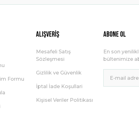
Gönder
Alışveriş
ABONE OL
Mesafeli Satış
En son yenilik
Sözleşmesi
bültenimize ab
mu
Gizlilik ve Güvenlik
irim Formu
İptal İade Koşullari
ula
Kişisel Veriler Politikası
i