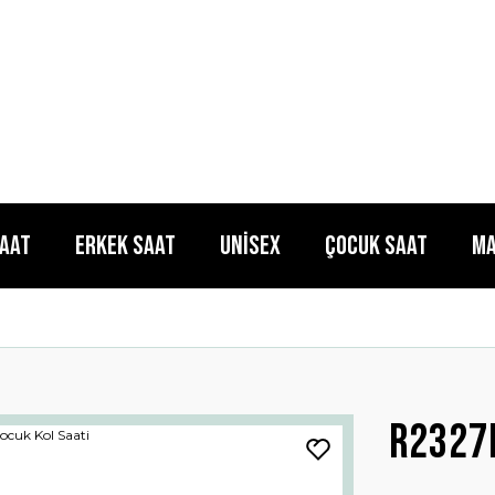
Saat
Erkek Saat
Unisex
Çocuk Saat
Ma
R2327l