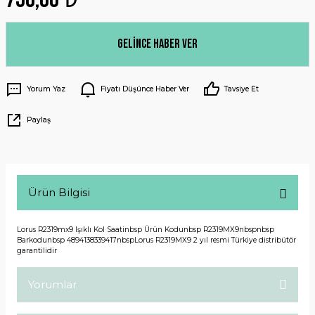
Gelince Haber Ver
Yorum Yaz
Fiyatı Düşünce Haber Ver
Tavsiye Et
Paylaş
Ürün Bilgisi
Lorus R2319mx9 Işıklı Kol Saatinbsp Ürün Kodunbsp R2319MX9nbspnbsp
Barkodunbsp 4894138339417nbspLorus R2319MX9 2 yıl resmi Türkiye distribütör
garantilidir
Yorumlar