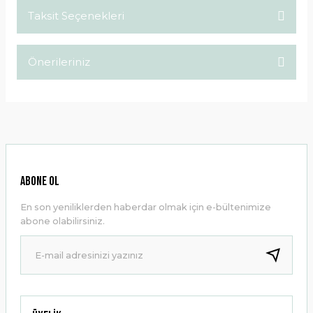
Taksit Seçenekleri
Bu ürüne ilk yorumu siz yapın!
Önerileriniz
Yorum Yaz
Bu ürünün fiyat bilgisi, resim, ürün açıklamalarında ve diğer
konularda yetersiz gördüğünüz noktaları öneri formunu
kullanarak tarafımıza iletebilirsiniz.
Görüş ve önerileriniz için teşekkür ederiz.
Ürün resmi kalitesiz, bozuk veya görüntülenemiyor.
ABONE OL
Ürün açıklamasında eksik bilgiler bulunuyor.
En son yeniliklerden haberdar olmak için e-bültenimize
Ürün bilgilerinde hatalar bulunuyor.
abone olabilirsiniz.
Ürün fiyatı diğer sitelerden daha pahalı.
Bu ürüne benzer farklı alternatifler olmalı.