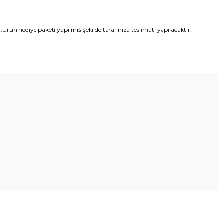
ün hediye paketi yapılmış şekilde tarafınıza teslimatı yapılacaktır.
diğer konularda yetersiz gördüğünüz noktaları öneri formunu kullanarak t
Bu ürüne ilk yorumu siz yapın!
Yorum Yaz
Gönder