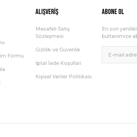
Alışveriş
ABONE OL
Mesafeli Satış
En son yenilik
Sözleşmesi
bültenimize ab
mu
Gizlilik ve Güvenlik
irim Formu
İptal İade Koşullari
ula
Kişisel Veriler Politikası
i