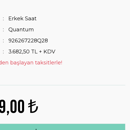
Erkek Saat
Quantum
926267228Q28
3.682,50 TL + KDV
den başlayan taksitlerle!
9,00 ₺