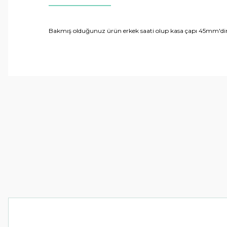
Bakmış olduğunuz ürün erkek saati olup kasa çapı 45mm'dir.Ür
Bu ürünün fiyat bilgisi, resim, ürün açıklamalarında ve 
Görüş ve önerileriniz için teşekkür ederiz.
Ürün resmi kalitesiz, bozuk veya görüntülenemiyor.
Ürün açıklamasında eksik bilgiler bulunuyor.
Ürün bilgilerinde hatalar bulunuyor.
Ürün fiyatı diğer sitelerden daha pahalı.
Bu ürüne benzer farklı alternatifler olmalı.