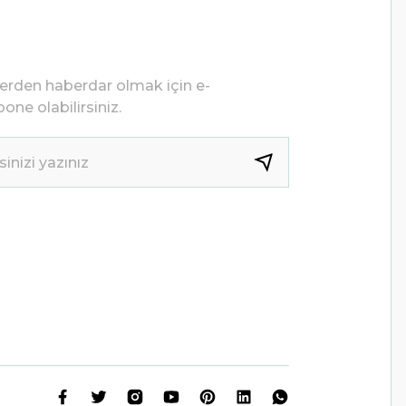
lerden haberdar olmak için e-
one olabilirsiniz.