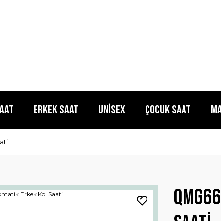
Saat
Erkek Saat
Unisex
Çocuk Saat
Ma
ati
Qmg66