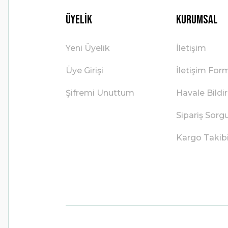
Üyelik
Kurumsal
Yeni Üyelik
İletişim
Üye Girişi
İletişim For
Şifremi Unuttum
Havale Bild
Sipariş Sorg
Kargo Takib