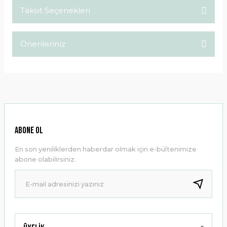
Taksit Seçenekleri
Bu ürüne ilk yorumu siz yapın!
Önerileriniz
Yorum Yaz
Bu ürünün fiyat bilgisi, resim, ürün açıklamalarında ve diğer
konularda yetersiz gördüğünüz noktaları öneri formunu
kullanarak tarafımıza iletebilirsiniz.
Görüş ve önerileriniz için teşekkür ederiz.
Ürün resmi kalitesiz, bozuk veya görüntülenemiyor.
ABONE OL
Ürün açıklamasında eksik bilgiler bulunuyor.
En son yeniliklerden haberdar olmak için e-bültenimize
Ürün bilgilerinde hatalar bulunuyor.
abone olabilirsiniz.
Ürün fiyatı diğer sitelerden daha pahalı.
Bu ürüne benzer farklı alternatifler olmalı.