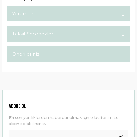
Yorumlar
Taksit Seçenekleri
Bu ürüne ilk yorumu siz yapın!
Önerileriniz
Yorum Yaz
Bu ürünün fiyat bilgisi, resim, ürün açıklamalarında ve diğer
konularda yetersiz gördüğünüz noktaları öneri formunu
kullanarak tarafımıza iletebilirsiniz.
Görüş ve önerileriniz için teşekkür ederiz.
Ürün resmi kalitesiz, bozuk veya görüntülenemiyor.
ABONE OL
Ürün açıklamasında eksik bilgiler bulunuyor.
En son yeniliklerden haberdar olmak için e-bültenimize
Ürün bilgilerinde hatalar bulunuyor.
abone olabilirsiniz.
Ürün fiyatı diğer sitelerden daha pahalı.