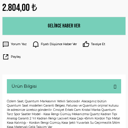
2.804,00 ₺
Gelince Haber Ver
Yorum Yaz
Fiyatı Düşünce Haber Ver
Tavsiye Et
Paylaş
Ürün Bilgisi
Özlem Saat, Quantum Markasının Yetkili Satıcısıdır. Alacağınız bütün
Quantum Saat modelleri Garanti Belgesi, Faturası ve Quantum orijinal kutusu
ile adresinize ücretsiz gönderilir. Cinsiyet Erkek Cam Kristal Marka Quantum
Tarz Spor Saatler Model - Kasa Rengi Gümüş Mekanizma Quartz Kadran Tipi
Analog Garanti 2 Yıl Kadran Rengi Lacivert Kasa Çapı 45mm Kordon Tipi Metal
Kasa Kalınlığı - Kordon Rengi Gümüş Kasa Şekli Yuvarlak Su Geçirmezlik 5Atm
Kasa Materyali Çelik Takvim Var