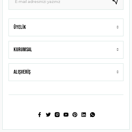
Bu ürüne benzer farklı alternatifler olmalı.
Üyelik
Gönder
Kurumsal
Alışveriş