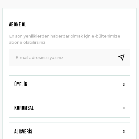
kullanarak tarafımıza iletebilirsiniz.
Görüş ve önerileriniz için teşekkür ederiz.
Ürün resmi kalitesiz, bozuk veya görüntülenemiyor.
ABONE OL
Ürün açıklamasında eksik bilgiler bulunuyor.
En son yeniliklerden haberdar olmak için e-bültenimize
Ürün bilgilerinde hatalar bulunuyor.
abone olabilirsiniz.
Ürün fiyatı diğer sitelerden daha pahalı.
Bu ürüne benzer farklı alternatifler olmalı.
Üyelik
Gönder
Kurumsal
Alışveriş