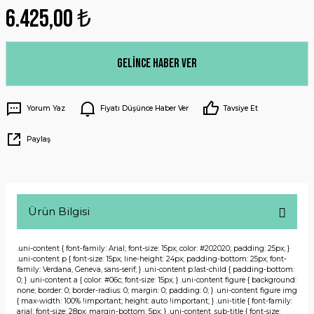
6.425,00 ₺
Gelince Haber Ver
Yorum Yaz
Fiyatı Düşünce Haber Ver
Tavsiye Et
Paylaş
Ürün Bilgisi
.uni-content { font-family: Arial; font-size: 15px; color: #202020; padding: 25px; }
.uni-content p { font-size: 15px; line-height: 24px; padding-bottom: 25px; font-
family: Verdana, Geneva, sans-serif; } .uni-content p:last-child { padding-bottom:
0; } .uni-content a { color: #06c; font-size: 15px; } .uni-content figure { background:
none; border: 0; border-radius: 0; margin: 0; padding: 0; } .uni-content figure img
{ max-width: 100% !important; height: auto !important; } .uni-title { font-family:
arial; font-size: 28px; margin-bottom: 5px; } .uni-content .sub-title { font-size: