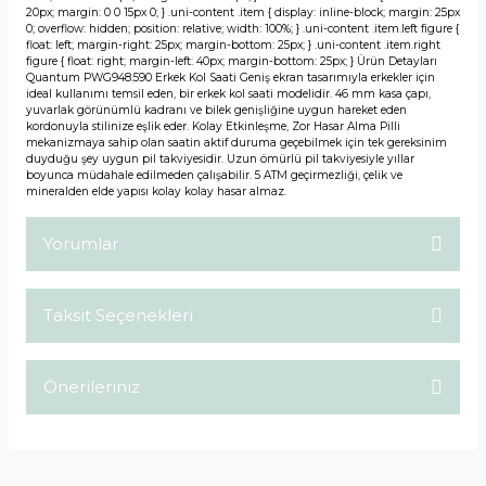
20px; margin: 0 0 15px 0; } .uni-content .item { display: inline-block; margin: 25px
0; overflow: hidden; position: relative; width: 100%; } .uni-content .item.left figure {
float: left; margin-right: 25px; margin-bottom: 25px; } .uni-content .item.right
figure { float: right; margin-left: 40px; margin-bottom: 25px; } Ürün Detayları
Quantum PWG948.590 Erkek Kol Saati Geniş ekran tasarımıyla erkekler için
ideal kullanımı temsil eden, bir erkek kol saati modelidir. 46 mm kasa çapı,
yuvarlak görünümlü kadranı ve bilek genişliğine uygun hareket eden
kordonuyla stilinize eşlik eder. Kolay Etkinleşme, Zor Hasar Alma Pilli
mekanizmaya sahip olan saatin aktif duruma geçebilmek için tek gereksinim
duyduğu şey uygun pil takviyesidir. Uzun ömürlü pil takviyesiyle yıllar
boyunca müdahale edilmeden çalışabilir. 5 ATM geçirmezliği, çelik ve
mineralden elde yapısı kolay kolay hasar almaz.
Yorumlar
Taksit Seçenekleri
Bu ürüne ilk yorumu siz yapın!
Önerileriniz
Yorum Yaz
Bu ürünün fiyat bilgisi, resim, ürün açıklamalarında ve diğer
konularda yetersiz gördüğünüz noktaları öneri formunu