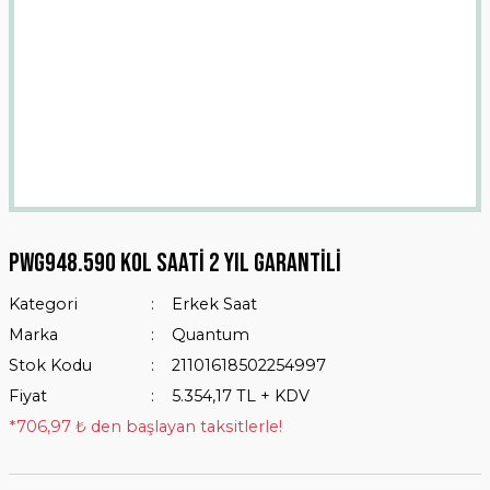
Pwg948.590 Kol Saati 2 Yıl Garantili
Kategori
Erkek Saat
Marka
Quantum
Stok Kodu
21101618502254997
Fiyat
5.354,17 TL + KDV
*706,97 ₺ den başlayan taksitlerle!