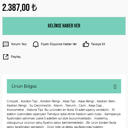
2.387,00 ₺
Gelince Haber Ver
Yorum Yaz
Fiyatı Düşünce Haber Ver
Tavsiye Et
Paylaş
Ürün Bilgisi
Cinsiyet: , Kordon Tipi: , Kordon Rengi: , Kasa Tipi: , Kasa Rengi: , Kadran Sekli: ,
Kadran Rengi: , Su Gecirmezlik: , Alarm: , Takvim: , Cam: , Kasa Cap: ,
Kronometre: , Makine Tipi: Bu üründen en fazla 10 adet sipariş verilebilir. ; 10
adetin üzerindeki siparişleri Trendyol iptal etme hakkını saklı tutar. ; Kampanya
fiyatından satılmak üzere 5 adetten az stok bulunmaktadır. ; İncelemiş
olduğunuz ürünün satış fiyatını satıcı belirlemektedir. ; Bir ürün birden fazla
satıcı tarafından satılabilir. ; Ürün liste ve detay sayfalarında tüketici