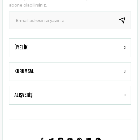
Ürün bilgilerinde hatalar bulunuyor.
abone olabilirsiniz.
Ürün fiyatı diğer sitelerden daha pahalı.
Bu ürüne benzer farklı alternatifler olmalı.
Üyelik
Gönder
Kurumsal
Alışveriş