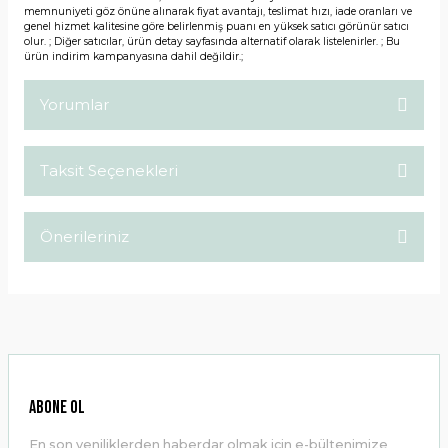
memnuniyeti göz önüne alınarak fiyat avantajı, teslimat hızı, iade oranları ve
genel hizmet kalitesine göre belirlenmiş puanı en yüksek satıcı görünür satıcı
olur. ; Diğer satıcılar, ürün detay sayfasında alternatif olarak listelenirler. ; Bu
ürün indirim kampanyasına dahil değildir.;
Yorumlar
Taksit Seçenekleri
Bu ürüne ilk yorumu siz yapın!
Önerileriniz
Yorum Yaz
Bu ürünün fiyat bilgisi, resim, ürün açıklamalarında ve diğer
konularda yetersiz gördüğünüz noktaları öneri formunu
kullanarak tarafımıza iletebilirsiniz.
Görüş ve önerileriniz için teşekkür ederiz.
Ürün resmi kalitesiz, bozuk veya görüntülenemiyor.
ABONE OL
Ürün açıklamasında eksik bilgiler bulunuyor.
En son yeniliklerden haberdar olmak için e-bültenimize