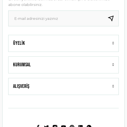
Ürün bilgilerinde hatalar bulunuyor.
abone olabilirsiniz.
Ürün fiyatı diğer sitelerden daha pahalı.
Bu ürüne benzer farklı alternatifler olmalı.
Üyelik
Gönder
Kurumsal
Alışveriş