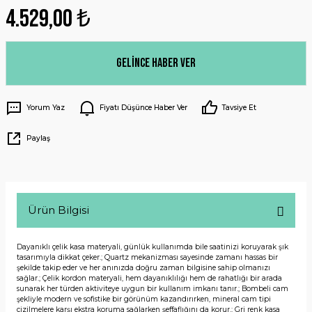
4.529,00 ₺
Gelince Haber Ver
Yorum Yaz
Fiyatı Düşünce Haber Ver
Tavsiye Et
Paylaş
Ürün Bilgisi
Dayanıklı çelik kasa materyali, günlük kullanımda bile saatinizi koruyarak şık
tasarımıyla dikkat çeker.; Quartz mekanizması sayesinde zamanı hassas bir
şekilde takip eder ve her anınızda doğru zaman bilgisine sahip olmanızı
sağlar.; Çelik kordon materyali, hem dayanıklılığı hem de rahatlığı bir arada
sunarak her türden aktiviteye uygun bir kullanım imkanı tanır.; Bombeli cam
şekliyle modern ve sofistike bir görünüm kazandırırken, mineral cam tipi
çizilmelere karşı ekstra koruma sağlarken şeffaflığını da korur.; Gri renk kasa