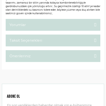
tasarımı, zamansız bir stilin yanında kolayca kombinlenebilirliğiyle
gardrobunuzdaki çok yönlülüğü artırır.; Su geçirmezlik özelliği 10 atm'ye kadar
olan derinliklerdeki su basıncını tolere eder; böylece yüzme veya duş alırken bile
saatinizi güven içinde kullanabilirsiniz.;
Yorumlar
Taksit Seçenekleri
Bu ürüne ilk yorumu siz yapın!
Önerileriniz
Yorum Yaz
Bu ürünün fiyat bilgisi, resim, ürün açıklamalarında ve diğer
konularda yetersiz gördüğünüz noktaları öneri formunu
kullanarak tarafımıza iletebilirsiniz.
Görüş ve önerileriniz için teşekkür ederiz.
Ürün resmi kalitesiz, bozuk veya görüntülenemiyor.
ABONE OL
Ürün açıklamasında eksik bilgiler bulunuyor.
En son yeniliklerden haberdar olmak için e-bültenimize