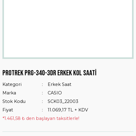
Protrek Prg-340-3dr Erkek Kol Saati
Kategori
Erkek Saat
Marka
CASIO
Stok Kodu
SCK03_22003
Fiyat
11.069,17 TL + KDV
*1.461,58 ₺ den başlayan taksitlerle!