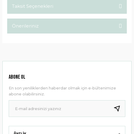
Taksit Seçenekleri
Bu ürüne ilk yorumu siz yapın!
Önerileriniz
Yorum Yaz
Bu ürünün fiyat bilgisi, resim, ürün açıklamalarında ve diğer
konularda yetersiz gördüğünüz noktaları öneri formunu
kullanarak tarafımıza iletebilirsiniz.
Görüş ve önerileriniz için teşekkür ederiz.
Ürün resmi kalitesiz, bozuk veya görüntülenemiyor.
ABONE OL
Ürün açıklamasında eksik bilgiler bulunuyor.
En son yeniliklerden haberdar olmak için e-bültenimize
Ürün bilgilerinde hatalar bulunuyor.
abone olabilirsiniz.
Ürün fiyatı diğer sitelerden daha pahalı.
Bu ürüne benzer farklı alternatifler olmalı.