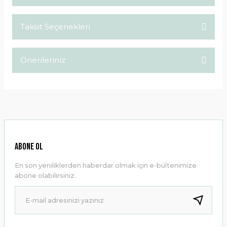
Taksit Seçenekleri
Bu ürüne ilk yorumu siz yapın!
Önerileriniz
Yorum Yaz
Bu ürünün fiyat bilgisi, resim, ürün açıklamalarında ve diğer
konularda yetersiz gördüğünüz noktaları öneri formunu
kullanarak tarafımıza iletebilirsiniz.
Görüş ve önerileriniz için teşekkür ederiz.
Ürün resmi kalitesiz, bozuk veya görüntülenemiyor.
ABONE OL
Ürün açıklamasında eksik bilgiler bulunuyor.
En son yeniliklerden haberdar olmak için e-bültenimize
Ürün bilgilerinde hatalar bulunuyor.
abone olabilirsiniz.
Ürün fiyatı diğer sitelerden daha pahalı.
Bu ürüne benzer farklı alternatifler olmalı.