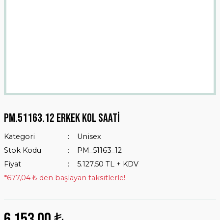
Pm.51163.12 Erkek Kol Saati
Kategori
Unisex
Stok Kodu
PM_51163_12
Fiyat
5.127,50 TL + KDV
*677,04 ₺ den başlayan taksitlerle!
6.153,00 ₺