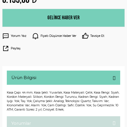
Gelince Haber Ver
Yorum Yaz
Fiyatı Düşünce Haber Ver
Tavsiye Et
Paylaş
Ürün Bilgisi
Kasa Çapı: 44 mm; Kasa Şekli: Yuvarlak; Kasa Materyali: Çelik; Kasa Rengi: Siyah;
Kordon Materyali: Silikon; Kordon Rengi: Turuncu; Kadran Rengi: Siyah; Kadran
Işığı: Yok; Taş: Yok; Çalışma Şekli: Analog; Teknolojisi: Quartz; Takvim: Var;
Kronometre: Var; Alarm: Yok; Cam Özelliği: Safir; Özellik: Yok; Su Geçirmezlik: 10
ATM; Garanti Süresi: 2 yıl; Cinsiyet: Erkek;
Yorumlar