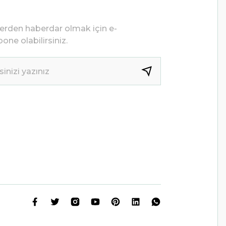
lerden haberdar olmak için e-
one olabilirsiniz.