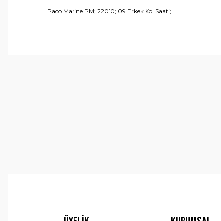
Paco Marine PM; 22010; 09 Erkek Kol Saati;
Bu ürünün fiyat bilgisi, resim, ürün açıklamalarında ve 
Görüş ve önerileriniz için teşekkür ederiz.
Ürün resmi kalitesiz, bozuk veya görüntülenemiyor.
Ürün açıklamasında eksik bilgiler bulunuyor.
Ürün bilgilerinde hatalar bulunuyor.
Ürün fiyatı diğer sitelerden daha pahalı.
Bu ürüne benzer farklı alternatifler olmalı.