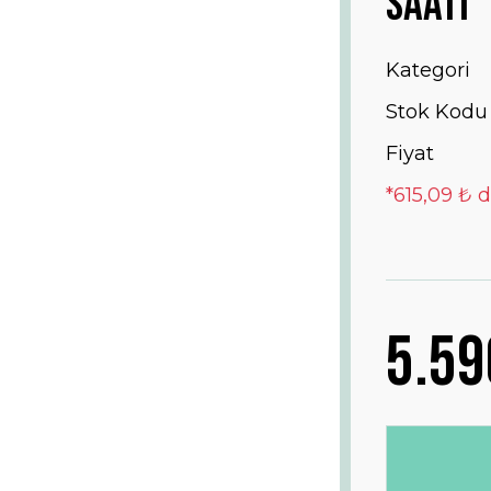
Saati
Kategori
Stok Kodu
Fiyat
*615,09 ₺ d
5.59