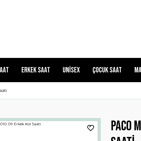
Saat
Erkek Saat
Unisex
Çocuk Saat
Ma
aati
Paco M