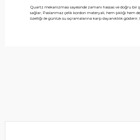
Quartz mekanizması sayesinde zamanı hassas ve doğru bir şeki
sağlar; Paslanmaz çelik kordon materyali, hem şıklığı hem de d
özelliği ile günlük su sıçramalarına karşı dayanıklılık gösteri
Bu ürünün fiyat bilgisi, resim, ürün açıklamalarında ve 
Görüş ve önerileriniz için teşekkür ederiz.
Ürün resmi kalitesiz, bozuk veya görüntülenemiyor.
Ürün açıklamasında eksik bilgiler bulunuyor.
Ürün bilgilerinde hatalar bulunuyor.
Ürün fiyatı diğer sitelerden daha pahalı.
Bu ürüne benzer farklı alternatifler olmalı.