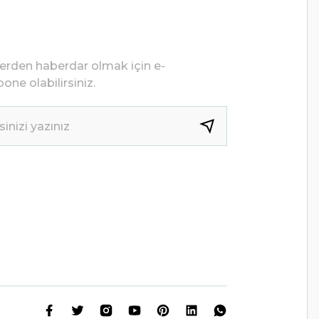
lerden haberdar olmak için e-
one olabilirsiniz.