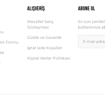
Alışveriş
ABONE OL
Mesafeli Satış
En son yenilik
Sözleşmesi
bültenimize ab
mu
Gizlilik ve Güvenlik
irim Formu
İptal İade Koşullari
ula
Kişisel Veriler Politikası
i