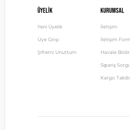
Üyelik
Kurumsal
Yeni Üyelik
İletişim
Üye Girişi
İletişim For
Şifremi Unuttum
Havale Bild
Sipariş Sorg
Kargo Takib