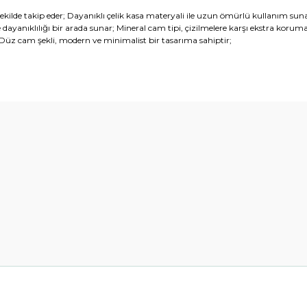
lde takip eder; Dayanıklı çelik kasa materyali ile uzun ömürlü kullanım sunar
ayanıklılığı bir arada sunar; Mineral cam tipi, çizilmelere karşı ekstra koruma
r; Düz cam şekli, modern ve minimalist bir tasarıma sahiptir;
diğer konularda yetersiz gördüğünüz noktaları öneri formunu kullanarak t
Bu ürüne ilk yorumu siz yapın!
Yorum Yaz
Gönder