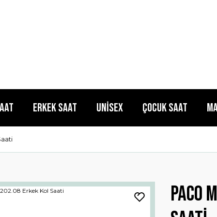
Saat
Erkek Saat
Unisex
Çocuk Saat
Ma
aati
Paco M