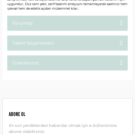
uygundur.; Düz cam şekli, zarif tasarım anlayışını tamamlayarak saatinizi hem
işlevsel hem de estetik açıdan mükemmel kılar.;
Yorumlar
Taksit Seçenekleri
Bu ürüne ilk yorumu siz yapın!
Önerileriniz
Yorum Yaz
Bu ürünün fiyat bilgisi, resim, ürün açıklamalarında ve diğer
konularda yetersiz gördüğünüz noktaları öneri formunu
kullanarak tarafımıza iletebilirsiniz.
Görüş ve önerileriniz için teşekkür ederiz.
Ürün resmi kalitesiz, bozuk veya görüntülenemiyor.
ABONE OL
Ürün açıklamasında eksik bilgiler bulunuyor.
En son yeniliklerden haberdar olmak için e-bültenimize
Ürün bilgilerinde hatalar bulunuyor.
abone olabilirsiniz.