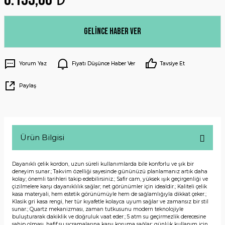
Gelince Haber Ver
Yorum Yaz
Fiyatı Düşünce Haber Ver
Tavsiye Et
Paylaş
Ürün Bilgisi
Dayanıklı çelik kordon, uzun süreli kullanımlarda bile konforlu ve şık bir
deneyim sunar.; Takvim özelliği sayesinde gününüzü planlamanız artık daha
kolay; önemli tarihleri takip edebilirsiniz.; Safir cam, yüksek ışık geçirgenliği ve
çizilmelere karşı dayanıklılık sağlar; net görünümler için idealdir.; Kaliteli çelik
kasa materyali, hem estetik görünümüyle hem de sağlamlığıyla dikkat çeker.;
Klasik gri kasa rengi, her tür kıyafetle kolayca uyum sağlar ve zamansız bir stil
sunar.; Quartz mekanizması, zaman tutkusunu modern teknolojiyle
buluşturarak dakiklik ve doğruluk vaat eder.; 5 atm su geçirmezlik derecesine
sahip olması, hafif su sıçramalarına karşı koruma sağlar; günlük kullanım için