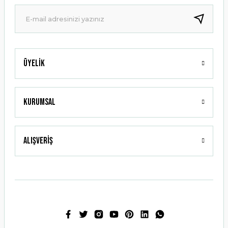
Ürün fiyatı diğer sitelerden daha pahalı.
Bu ürüne benzer farklı alternatifler olmalı.
Üyelik
Gönder
Kurumsal
Alışveriş