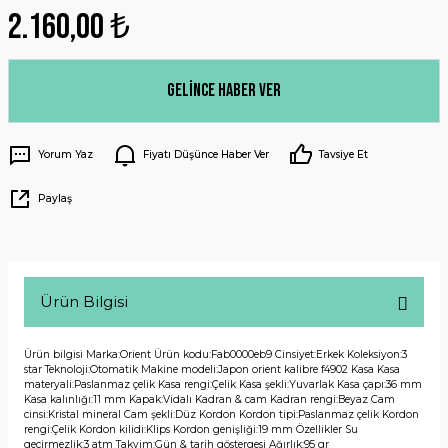
2.160,00 ₺
Gelince Haber Ver
Yorum Yaz
Fiyatı Düşünce Haber Ver
Tavsiye Et
Paylaş
Ürün Bilgisi
Ürün bilgisi Marka:Orient Ürün kodu:Fab0000eb9 Cinsiyet:Erkek Koleksiyon:3
star Teknoloji:Otomatik Makine modeli:Japon orient kalibre f4902 Kasa Kasa
materyali:Paslanmaz çelik Kasa rengi:Çelik Kasa şekli:Yuvarlak Kasa çapı:36 mm
Kasa kalınlığı:11 mm Kapak:Vidalı Kadran & cam Kadran rengi:Beyaz Cam
cinsi:Kristal mineral Cam şekli:Düz Kordon Kordon tipi:Paslanmaz çelik Kordon
rengi:Çelik Kordon kilidi:Klips Kordon genişliği:19 mm Özellikler Su
geçirmezlik:3 atm Takvim:Gün & tarih göstergesi Ağırlık:95 gr