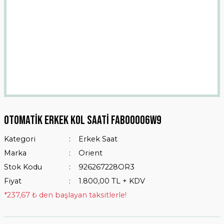
Otomatik Erkek Kol Saati Fab00006w9
Kategori
Erkek Saat
Marka
Orient
Stok Kodu
926267228OR3
Fiyat
1.800,00 TL + KDV
*237,67 ₺ den başlayan taksitlerle!