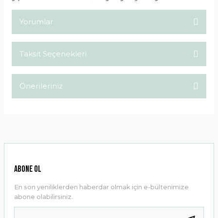
Yorumlar
Taksit Seçenekleri
Bu ürüne ilk yorumu siz yapın!
Önerileriniz
Yorum Yaz
Bu ürünün fiyat bilgisi, resim, ürün açıklamalarında ve diğer
konularda yetersiz gördüğünüz noktaları öneri formunu
kullanarak tarafımıza iletebilirsiniz.
Görüş ve önerileriniz için teşekkür ederiz.
Ürün resmi kalitesiz, bozuk veya görüntülenemiyor.
ABONE OL
Ürün açıklamasında eksik bilgiler bulunuyor.
En son yeniliklerden haberdar olmak için e-bültenimize
Ürün bilgilerinde hatalar bulunuyor.
abone olabilirsiniz.
Ürün fiyatı diğer sitelerden daha pahalı.