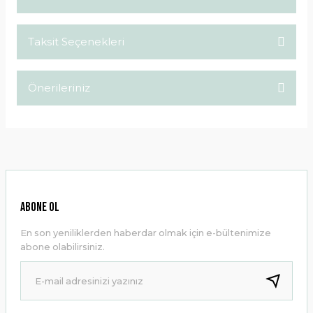
Taksit Seçenekleri
Bu ürüne ilk yorumu siz yapın!
Önerileriniz
Yorum Yaz
Bu ürünün fiyat bilgisi, resim, ürün açıklamalarında ve diğer
konularda yetersiz gördüğünüz noktaları öneri formunu
kullanarak tarafımıza iletebilirsiniz.
Görüş ve önerileriniz için teşekkür ederiz.
Ürün resmi kalitesiz, bozuk veya görüntülenemiyor.
ABONE OL
Ürün açıklamasında eksik bilgiler bulunuyor.
En son yeniliklerden haberdar olmak için e-bültenimize
Ürün bilgilerinde hatalar bulunuyor.
abone olabilirsiniz.
Ürün fiyatı diğer sitelerden daha pahalı.
Bu ürüne benzer farklı alternatifler olmalı.