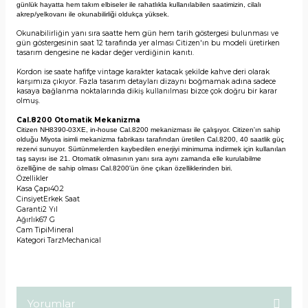
günlük hayatta hem takım elbiseler ile rahatlıkla kullanılabilen saatimizin, cilalı 
akrep/yelkovanı ile okunabilirliği oldukça yüksek. 
Okunabilirliğin yanı sıra saatte hem gün hem tarih göstergesi bulunması ve
gün göstergesinin saat 12 tarafında yer alması Citizen'ın bu modeli üretirken
tasarım dengesine ne kadar değer verdiğinin kanıtı.
Kordon ise saate hafifçe vintage karakter katacak şekilde kahve deri olarak
karşımıza çıkıyor. Fazla tasarım detayları dizaynı boğmamak adına sadece
kasaya bağlanma noktalarında dikiş kullanılması bizce çok doğru bir karar
olmuş.
Cal.8200 Otomatik Mekanizma
Citizen 
NH8390-03XE
, in-house Cal.8200 mekanizması ile çalışıyor. Citizen'ın sahip 
olduğu Miyota isimli mekanizma fabrikası tarafından üretilen Cal.8200, 40 saatlik güç 
rezervi sunuyor. Sürtünmelerden kaybedilen enerjiyi minimuma indirmek için kullanılan 
taş sayısı ise 21. 
Otomatik olmasının yanı sıra aynı zamanda elle kurulabilme 
özelliğine de sahip olması Cal.8200'ün öne çıkan özelliklerinden biri.
Özellikler
Kasa Çapı
40.2
Cinsiyet
Erkek Saat
Garanti
2 Yıl
Ağırlık
67 G
Cam Tipi
Mineral
Kategori Tarz
Mechanical
Yorumlar