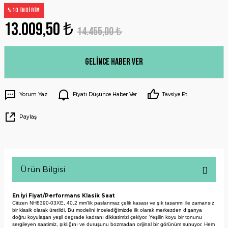
%10 İNDİRİM
13.009,50 ₺
14.455,00 ₺
Gelince Haber Ver
Yorum Yaz
Fiyatı Düşünce Haber Ver
Tavsiye Et
Paylaş
Ürün Bilgisi
En İyi Fiyat/Performans Klasik Saat
Citizen NH8390-03XE, 40.2 mm'lik paslanmaz çelik kasası ve şık tasarımı ile zamansız 
bir klasik olarak üretildi. 
Bu modelini incelediğimizde ilk olarak merkezden dışarıya 
doğru koyulaşan yeşil degrade kadranı 
dikkatimizi çekiyor. Yeşilin koyu bir tonunu 
sergileyen saatimiz, şıklığını ve duruşunu bozmadan orijinal bir görünüm sunuyor. 
Hem 