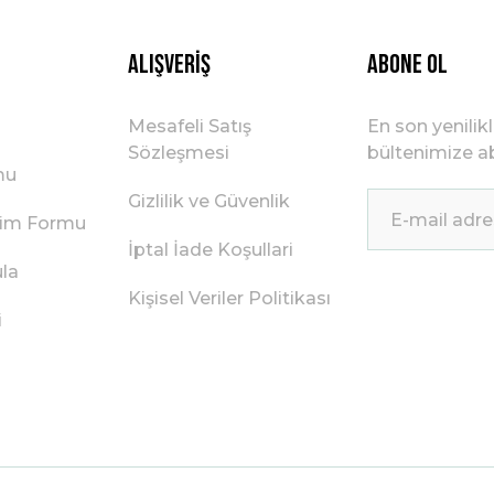
Gönder
Alışveriş
ABONE OL
Mesafeli Satış
En son yenilik
Sözleşmesi
bültenimize ab
mu
Gizlilik ve Güvenlik
irim Formu
İptal İade Koşullari
ula
Kişisel Veriler Politikası
i