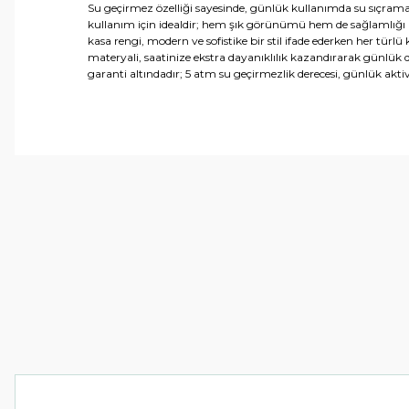
Su geçirmez özelliği sayesinde, günlük kullanımda su sıçramal
kullanım için idealdir; hem şık görünümü hem de sağlamlığı bi
kasa rengi, modern ve sofistike bir stil ifade ederken her türl
materyali, saatinize ekstra dayanıklılık kazandırarak günlük d
garanti altındadır; 5 atm su geçirmezlik derecesi, günlük akti
Bu ürünün fiyat bilgisi, resim, ürün açıklamalarında ve 
Görüş ve önerileriniz için teşekkür ederiz.
Ürün resmi kalitesiz, bozuk veya görüntülenemiyor.
Ürün açıklamasında eksik bilgiler bulunuyor.
Ürün bilgilerinde hatalar bulunuyor.
Ürün fiyatı diğer sitelerden daha pahalı.
Bu ürüne benzer farklı alternatifler olmalı.