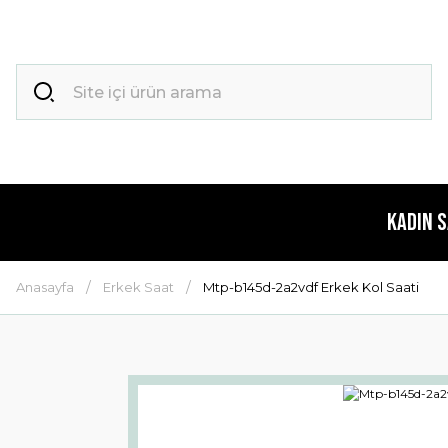
Kadın 
Anasayfa
Erkek Saat
Mtp-b145d-2a2vdf Erkek Kol Saati