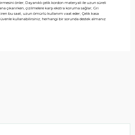
mesini önler; Dayanıklı çelik kordon materyali ile uzun süreli
a çıkarırken, çizilmelere karşı ekstra koruma sağlar; Gri
settiren bu saat, uzun ömürlü kullanım vaat eder; Çelik kasa
 güvenle kullanabilirsiniz; herhangi bir sorunda destek almanız
arafımıza iletebilirsiniz.