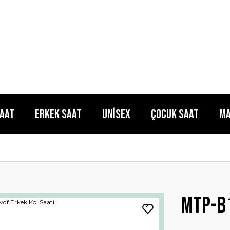
Saat
Erkek Saat
Unisex
Çocuk Saat
Ma
Mtp-b1