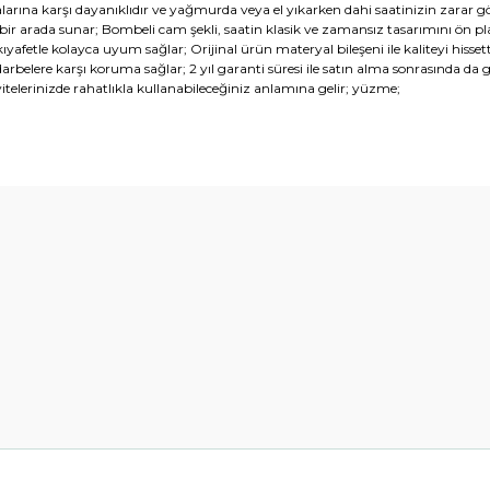
arına karşı dayanıklıdır ve yağmurda veya el yıkarken dahi saatinizin zarar gör
r arada sunar; Bombeli cam şekli, saatin klasik ve zamansız tasarımını ön plan
ü kıyafetle kolayca uyum sağlar; Orijinal ürün materyal bileşeni ile kaliteyi his
arbelere karşı koruma sağlar; 2 yıl garanti süresi ile satın alma sonrasında da
vitelerinizde rahatlıkla kullanabileceğiniz anlamına gelir; yüzme;
diğer konularda yetersiz gördüğünüz noktaları öneri formunu kullanarak t
Bu ürüne ilk yorumu siz yapın!
Yorum Yaz