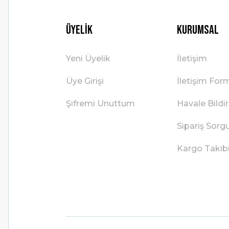
Üyelik
Kurumsal
Yeni Üyelik
İletişim
Üye Girişi
İletişim For
Şifremi Unuttum
Havale Bild
Sipariş Sorg
Kargo Takib