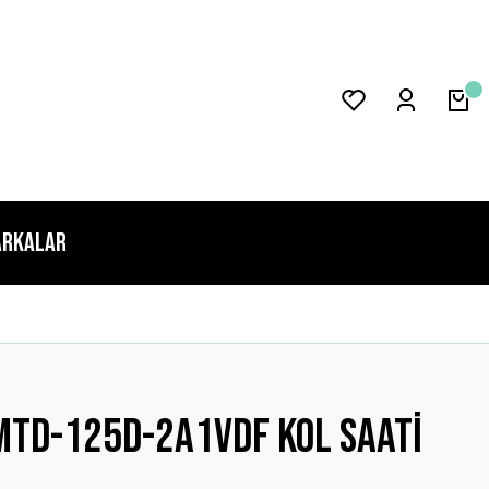
rkalar
MTD-125D-2A1VDF Kol Saati