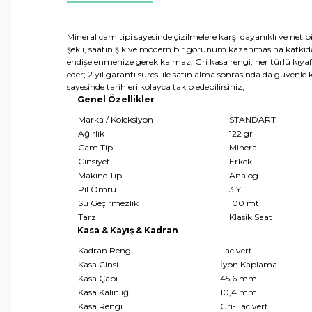
Mineral cam tipi sayesinde çizilmelere karşı dayanıklı ve net 
şekli, saatin şık ve modern bir görünüm kazanmasına katkıda
endişelenmenize gerek kalmaz; Gri kasa rengi, her türlü kıyafe
eder; 2 yıl garanti süresi ile satın alma sonrasında da güve
sayesinde tarihleri kolayca takip edebilirsiniz;
Genel Özellikler
Marka / Koleksiyon
STANDART
Ağırlık
122 gr
Cam Tipi
Mineral
Cinsiyet
Erkek
Makine Tipi
Analog
Pil Ömrü
3 Yıl
Su Geçirmezlik
100 mt
Tarz
Klasik Saat
Kasa & Kayış & Kadran
Kadran Rengi
Lacivert
Kasa Cinsi
İyon Kaplama
Kasa Çapı
45,6 mm
Kasa Kalınlığı
10,4 mm
Kasa Rengi
Gri-Lacivert