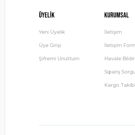
Üyelik
Kurumsal
Yeni Üyelik
İletişim
Üye Girişi
İletişim For
Şifremi Unuttum
Havale Bild
Sipariş Sorg
Kargo Takib