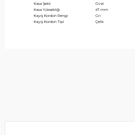
Kasa Şekli
Oval
Kasa Yüksekliği
47 mm
Kayış Kordon Rengi
Gri
Kayış Kordon Tipi
Çelik
Bu ürünün fiyat bilgisi, resim, ürün açıklamalarında ve 
Görüş ve önerileriniz için teşekkür ederiz.
Ürün resmi kalitesiz, bozuk veya görüntülenemiyor.
Ürün açıklamasında eksik bilgiler bulunuyor.
Ürün bilgilerinde hatalar bulunuyor.
Ürün fiyatı diğer sitelerden daha pahalı.
Bu ürüne benzer farklı alternatifler olmalı.