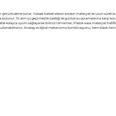
bir görüntüleme sunar; Yüksek kaliteli silikon kordon materyali ile uzun süreli
 bulunur; 10 atm su geçirmezlik özelliği ile günlük su sıçramalarına karşı k
tle kolayca uyum sağlayarak stilinizi tamamlar; Plastik kasa materyali hafifli
nle kullanabilirsiniz; Analog ve dijital mekanizma kombinasyonu, hem klasik h