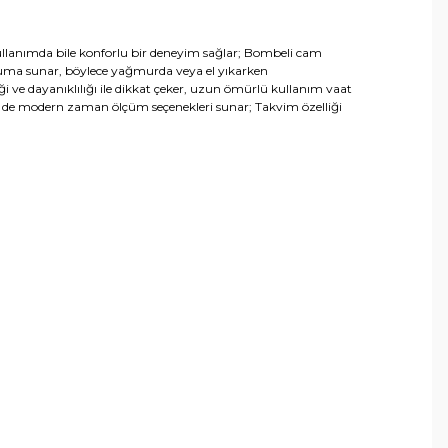
 kullanımda bile konforlu bir deneyim sağlar; Bombeli cam
oruma sunar, böylece yağmurda veya el yıkarken
ği ve dayanıklılığı ile dikkat çeker, uzun ömürlü kullanım vaat
em de modern zaman ölçüm seçenekleri sunar; Takvim özelliği