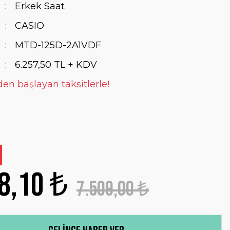
Erkek Saat
CASIO
MTD-125D-2A1VDF
6.257,50 TL + KDV
den başlayan taksitlerle!
8,10 ₺
7.509,00 ₺