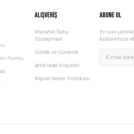
Alışveriş
ABONE OL
Mesafeli Satış
En son yenilik
Sözleşmesi
bültenimize ab
mu
Gizlilik ve Güvenlik
irim Formu
İptal İade Koşullari
ula
Kişisel Veriler Politikası
i