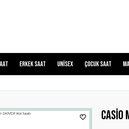
Saat
Erkek Saat
Unisex
Çocuk Saat
Ma
Casio 