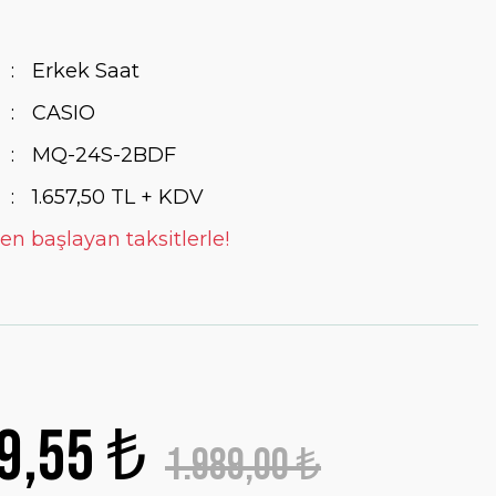
Erkek Saat
CASIO
MQ-24S-2BDF
1.657,50 TL + KDV
en başlayan taksitlerle!
9,55 ₺
1.989,00 ₺