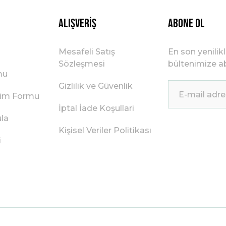
Alışveriş
ABONE OL
Mesafeli Satış
En son yenilik
Sözleşmesi
bültenimize ab
mu
Gizlilik ve Güvenlik
irim Formu
İptal İade Koşullari
ula
Kişisel Veriler Politikası
i