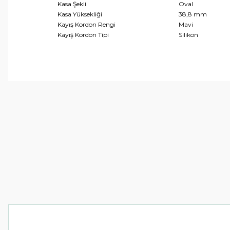
Kasa Şekli
Oval
Kasa Yüksekliği
38,8 mm
Kayış Kordon Rengi
Mavi
Kayış Kordon Tipi
Silikon
Bu ürünün fiyat bilgisi, resim, ürün açıklamalarında ve 
Görüş ve önerileriniz için teşekkür ederiz.
Ürün resmi kalitesiz, bozuk veya görüntülenemiyor.
Ürün açıklamasında eksik bilgiler bulunuyor.
Ürün bilgilerinde hatalar bulunuyor.
Ürün fiyatı diğer sitelerden daha pahalı.
Bu ürüne benzer farklı alternatifler olmalı.