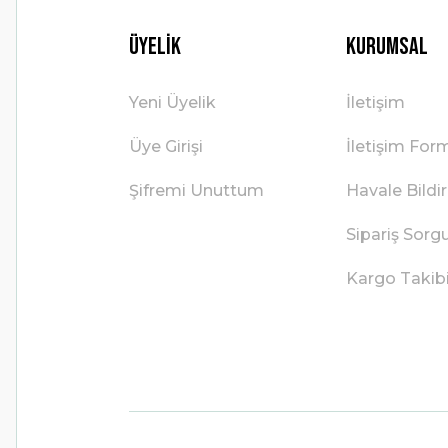
Üyelik
Kurumsal
Yeni Üyelik
İletişim
Üye Girişi
İletişim For
Şifremi Unuttum
Havale Bild
Sipariş Sorg
Kargo Takib