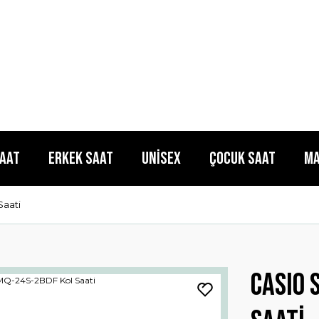
Saat
Erkek Saat
Unisex
Çocuk Saat
Ma
aati
CASIO 