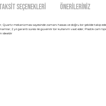
Taksit Seçenekleri
Önerileriniz
nar; Quartz mekanizması sayesinde zamanı hassas ve doğru bir şekilde takip ede
amamlar; 2 yıl garanti süresi ile güvenilir bir kullanım vaat eder; Plastik cam t
n idealdir