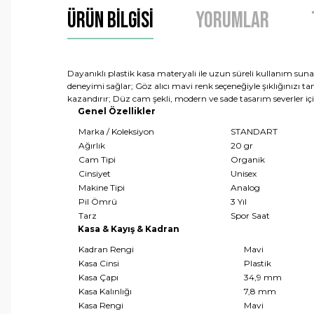
Ürün Bilgisi
Yorumlar
Dayanıklı plastik kasa materyali ile uzun süreli kullanım su
deneyimi sağlar; Göz alıcı mavi renk seçeneğiyle şıklığınızı t
kazandırır; Düz cam şekli, modern ve sade tasarım severler içi
Genel Özellikler
Marka / Koleksiyon
STANDART
Ağırlık
20 gr
Cam Tipi
Organik
Cinsiyet
Unisex
Makine Tipi
Analog
Pil Ömrü
3 Yıl
Tarz
Spor Saat
Kasa & Kayış & Kadran
Kadran Rengi
Mavi
Kasa Cinsi
Plastik
Kasa Çapı
34,9 mm
Kasa Kalınlığı
7,8 mm
Kasa Rengi
Mavi