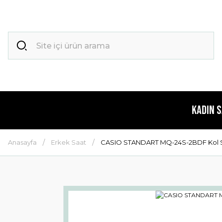
Kadın 
Anasayfa
Erkek Saat
CASIO STANDART MQ-24S-2BDF Kol S