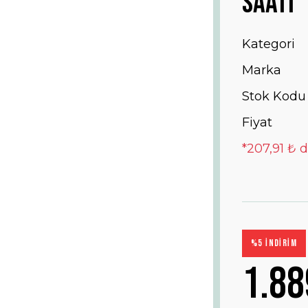
Saati
Kategori
Marka
Stok Kodu
Fiyat
*207,91 ₺ d
%5 İNDİRİM
1.88