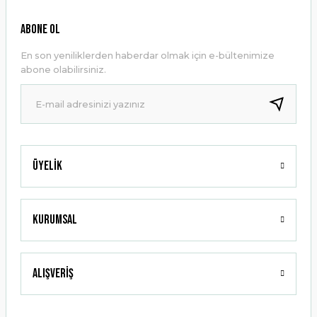
Ürün resmi kalitesiz, bozuk veya görüntülenemiyor.
ABONE OL
Ürün açıklamasında eksik bilgiler bulunuyor.
En son yeniliklerden haberdar olmak için e-bültenimize
Ürün bilgilerinde hatalar bulunuyor.
abone olabilirsiniz.
Ürün fiyatı diğer sitelerden daha pahalı.
Bu ürüne benzer farklı alternatifler olmalı.
Üyelik
Gönder
Kurumsal
Alışveriş