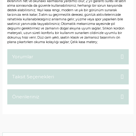
ekranının net ve okunaklı kalmasına yardımcı olur; 2 yıl garanti süresi ile satın
alma sonrasında da güvenle kullanabilirsiniz; herhangi bir sorun karşısında
destek alabilirsiniz; Yeşil kasa rengi, modern ve şık bir görünüm sunarak
tarzınıza renk katar; 3 atm su geçirmezlik derecesi, günlük aktivitelerinizde
rahatlıkla kullanabileceğiniz anlamına gelir; yüzme veya spor yaparken bile
saatinizi yanınızda taşıyabilirsiniz; Otomatik mekanizma sayesinde pil
değişimi gerektirmez ve zamanın doğal akışına uyum sağlar; Silikon kordon
materyali, uzun süreli konforlu bir kullanım sunarken cildinizle uyumlu bir
dokunuş hissi verir; Düz cam şekli, saatin klasik ve zamansız tasarımını ön
plana çıkartırken okuma kolaylığı sağlar; Çelik kasa matery;
Yorumlar
Taksit Seçenekleri
Bu ürüne ilk yorumu siz yapın!
Önerileriniz
Yorum Yaz
Bu ürünün fiyat bilgisi, resim, ürün açıklamalarında ve diğer
konularda yetersiz gördüğünüz noktaları öneri formunu
kullanarak tarafımıza iletebilirsiniz.
Görüş ve önerileriniz için teşekkür ederiz.