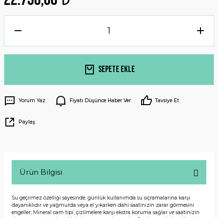
Sepete Ekle
Yorum Yaz
Fiyatı Düşünce Haber Ver
Tavsiye Et
Paylaş
Ürün Bilgisi
Su geçirmez özelliği sayesinde, günlük kullanımda su sıçramalarına karşı
dayanıklıdır ve yağmurda veya el yıkarken dahi saatinizin zarar görmesini
engeller; Mineral cam tipi, çizilmelere karşı ekstra koruma sağlar ve saatinizin