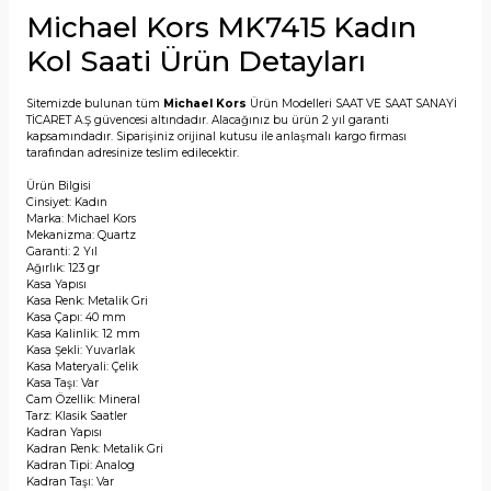
Michael Kors MK7415 Kadın
Kol Saati Ürün Detayları
Sitemizde bulunan tüm
Michael Kors
Ürün Modelleri SAAT VE SAAT SANAYİ
TİCARET A.Ş güvencesi altındadır. Alacağınız bu ürün 2 yıl garanti
kapsamındadır. Siparişiniz orijinal kutusu ile anlaşmalı kargo firması
tarafından adresinize teslim edilecektir.
Ürün Bilgisi
Cinsiyet: Kadın
Marka: Michael Kors
Mekanizma: Quartz
Garanti: 2 Yıl
Ağırlık: 123 gr
Kasa Yapısı
Kasa Renk: Metalik Gri
Kasa Çapı: 40 mm
Kasa Kalinlik: 12 mm
Kasa Şekli: Yuvarlak
Kasa Materyali: Çelik
Kasa Taşı: Var
Cam Özellik: Mineral
Tarz: Klasik Saatler
Kadran Yapısı
Kadran Renk: Metalik Gri
Kadran Tipi: Analog
Kadran Taşı: Var