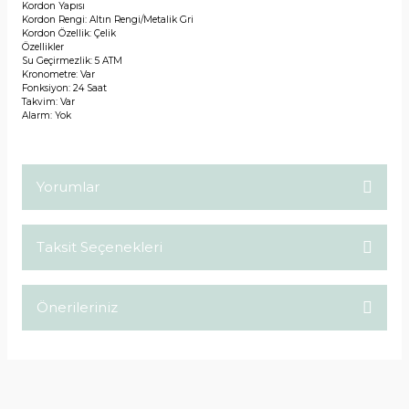
Kordon Yapısı
Kordon Rengi: Altın Rengi/Metalik Gri
Kordon Özellik: Çelik
Özellikler
Su Geçirmezlik: 5 ATM
Kronometre: Var
Fonksiyon: 24 Saat
Takvim: Var
Alarm: Yok
Yorumlar
Taksit Seçenekleri
Bu ürüne ilk yorumu siz yapın!
Önerileriniz
Yorum Yaz
Bu ürünün fiyat bilgisi, resim, ürün açıklamalarında ve diğer
konularda yetersiz gördüğünüz noktaları öneri formunu
kullanarak tarafımıza iletebilirsiniz.