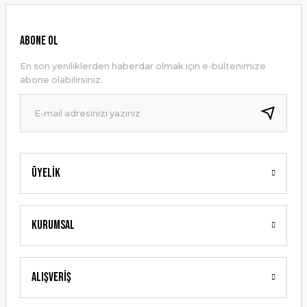
Görüş ve önerileriniz için teşekkür ederiz.
Ürün resmi kalitesiz, bozuk veya görüntülenemiyor.
ABONE OL
Ürün açıklamasında eksik bilgiler bulunuyor.
En son yeniliklerden haberdar olmak için e-bültenimize
Ürün bilgilerinde hatalar bulunuyor.
abone olabilirsiniz.
Ürün fiyatı diğer sitelerden daha pahalı.
Bu ürüne benzer farklı alternatifler olmalı.
Üyelik
Gönder
Kurumsal
Alışveriş