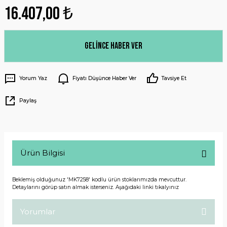
16.407,00 ₺
Gelince Haber Ver
Yorum Yaz
Fiyatı Düşünce Haber Ver
Tavsiye Et
Paylaş
Ürün Bilgisi
Beklemiş olduğunuz 'MK7258' kodlu ürün stoklarımızda mevcuttur.
Detaylarını görüp satın almak isterseniz. Aşağıdaki linki tıkalyınız
Yorumlar