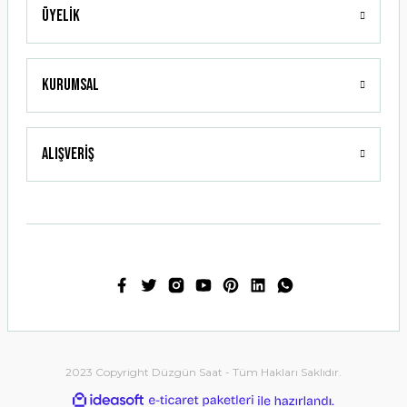
Üyelik
Gönder
Kurumsal
Alışveriş
2023 Copyright Düzgün Saat - Tüm Hakları Saklıdır.
ideasoft
ile
e-