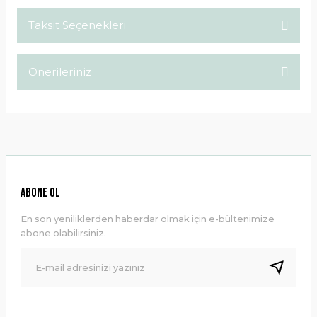
Taksit Seçenekleri
Bu ürüne ilk yorumu siz yapın!
Önerileriniz
Yorum Yaz
Bu ürünün fiyat bilgisi, resim, ürün açıklamalarında ve diğer
konularda yetersiz gördüğünüz noktaları öneri formunu
kullanarak tarafımıza iletebilirsiniz.
Görüş ve önerileriniz için teşekkür ederiz.
Ürün resmi kalitesiz, bozuk veya görüntülenemiyor.
ABONE OL
Ürün açıklamasında eksik bilgiler bulunuyor.
En son yeniliklerden haberdar olmak için e-bültenimize
Ürün bilgilerinde hatalar bulunuyor.
abone olabilirsiniz.
Ürün fiyatı diğer sitelerden daha pahalı.
Bu ürüne benzer farklı alternatifler olmalı.