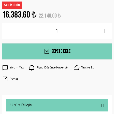
%26 İNDİRİM
16.383,60 ₺
22.140,00 ₺
Sepete Ekle
Yorum Yaz
Fiyatı Düşünce Haber Ver
Tavsiye Et
Paylaş
Ürün Bilgisi