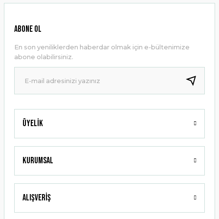
Görüş ve önerileriniz için teşekkür ederiz.
Ürün resmi kalitesiz, bozuk veya görüntülenemiyor.
ABONE OL
Ürün açıklamasında eksik bilgiler bulunuyor.
En son yeniliklerden haberdar olmak için e-bültenimize
Ürün bilgilerinde hatalar bulunuyor.
abone olabilirsiniz.
Ürün fiyatı diğer sitelerden daha pahalı.
Bu ürüne benzer farklı alternatifler olmalı.
Üyelik
Gönder
Kurumsal
Alışveriş