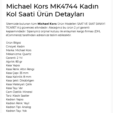
Michael Kors MK4744 Kadın
Kol Saati Ürün Detayları
Sitemizde bulunan tüm
Michael Kors
Ürün Modelleri SAAT VE SAAT SANAYİ
TİCARET A.Ş güvencesi altındadır. Alacağınız bu ürün 2 yıl garanti
kapsamındadır. Siparişiniz orijinal kutusu ile anlaşmalı kargo firması (DHL
eCommerce) tarafından adresinize teslim edilecektir.
Ürün Bilgisi
Cinsiyet: Kadın
Marka: Michael Kors
Mekanizma: Quartz
Garanti: 2 Yıl
Ağırlık: 80 gr
Kasa Yapısı
Kasa Renk: Altın Rengi
Kasa Çapı: 33 mm
Kasa Kalinlik: 8 mm
Kasa Şekli: Dikdörtgen
Kasa Materyali: Çelik
Kasa Taşı: Var
Cam Özellik: Mineral
Tarz: Klasik Saatler
Kadran Yapısı
Kadran Renk: Yeşil
Kadran Tipi: Analog
Kadran Taşı: Yok