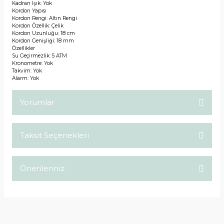
Kadran Işık: Yok
Kordon Yapısı
Kordon Rengi: Altın Rengi
Kordon Özellik: Çelik
Kordon Uzunluğu: 18 cm
Kordon Genişliği: 18 mm
Özellikler
Su Geçirmezlik: 5 ATM
Kronometre: Yok
Takvim: Yok
Alarm: Yok
Yorumlar
Taksit Seçenekleri
Bu ürüne ilk yorumu siz yapın!
Önerileriniz
Yorum Yaz
Bu ürünün fiyat bilgisi, resim, ürün açıklamalarında ve diğer
konularda yetersiz gördüğünüz noktaları öneri formunu
kullanarak tarafımıza iletebilirsiniz.