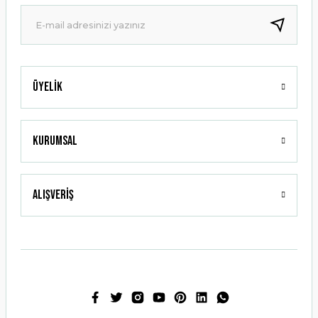
Ürün fiyatı diğer sitelerden daha pahalı.
Bu ürüne benzer farklı alternatifler olmalı.
Üyelik
Gönder
Kurumsal
Alışveriş