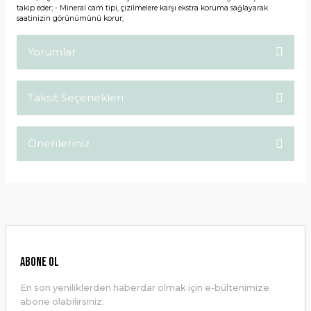
takip eder; - Mineral cam tipi, çizilmelere karşı ekstra koruma sağlayarak
saatinizin görünümünü korur;
Yorumlar
Taksit Seçenekleri
Bu ürüne ilk yorumu siz yapın!
Önerileriniz
Yorum Yaz
Bu ürünün fiyat bilgisi, resim, ürün açıklamalarında ve diğer
konularda yetersiz gördüğünüz noktaları öneri formunu
kullanarak tarafımıza iletebilirsiniz.
Görüş ve önerileriniz için teşekkür ederiz.
Ürün resmi kalitesiz, bozuk veya görüntülenemiyor.
ABONE OL
Ürün açıklamasında eksik bilgiler bulunuyor.
En son yeniliklerden haberdar olmak için e-bültenimize
Ürün bilgilerinde hatalar bulunuyor.
abone olabilirsiniz.