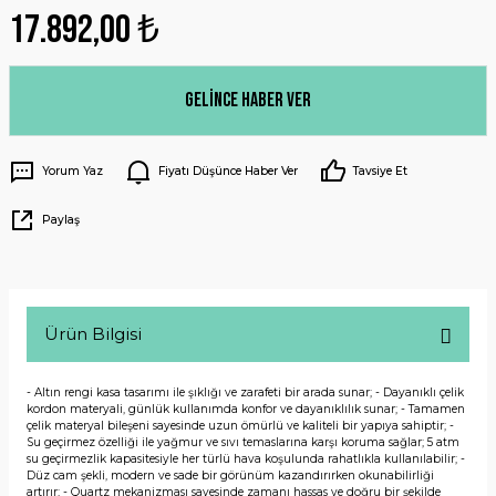
17.892,00 ₺
Gelince Haber Ver
Yorum Yaz
Fiyatı Düşünce Haber Ver
Tavsiye Et
Paylaş
Ürün Bilgisi
- Altın rengi kasa tasarımı ile şıklığı ve zarafeti bir arada sunar; - Dayanıklı çelik
kordon materyali, günlük kullanımda konfor ve dayanıklılık sunar; - Tamamen
çelik materyal bileşeni sayesinde uzun ömürlü ve kaliteli bir yapıya sahiptir; -
Su geçirmez özelliği ile yağmur ve sıvı temaslarına karşı koruma sağlar; 5 atm
su geçirmezlik kapasitesiyle her türlü hava koşulunda rahatlıkla kullanılabilir; -
Düz cam şekli, modern ve sade bir görünüm kazandırırken okunabilirliği
artırır; - Quartz mekanizması sayesinde zamanı hassas ve doğru bir şekilde