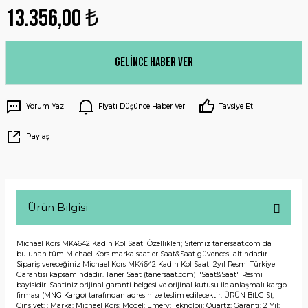
13.356,00 ₺
Gelince Haber Ver
Yorum Yaz
Fiyatı Düşünce Haber Ver
Tavsiye Et
Paylaş
Ürün Bilgisi
Michael Kors MK4642 Kadın Kol Saati Özellikleri; Sitemiz tanersaat.com da
bulunan tüm Michael Kors marka saatler Saat&Saat güvencesi altındadır.
Sipariş vereceğiniz Michael Kors MK4642 Kadın Kol Saati 2yıl Resmi Türkiye
Garantisi kapsamındadır. Taner Saat (tanersaat.com) "Saat&Saat" Resmi
bayisidir. Saatiniz orijinal garanti belgesi ve orijinal kutusu ile anlaşmalı kargo
firması (MNG Kargo) tarafından adresinize teslim edilecektir. ÜRÜN BİLGİSİ;
Cinsiyet: ; Marka: Michael Kors; Model: Emery; Teknoloji: Quartz; Garanti: 2 Yıl;