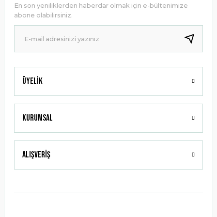
En son yeniliklerden haberdar olmak için e-bültenimize
Ürün bilgilerinde hatalar bulunuyor.
abone olabilirsiniz.
Ürün fiyatı diğer sitelerden daha pahalı.
Bu ürüne benzer farklı alternatifler olmalı.
Üyelik
Gönder
Kurumsal
Alışveriş