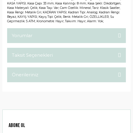
KASA YAPISI; Kasa Çapı: 33 mm; Kasa Kalınlığı: 8 mm; Kasa Şekli: Dikdörtgen;
Kasa Materyali: Çelik; Kasa Taşı: Var; Cam Özellik: Mineral; Tarz: Klasik Saatler;
Kasa Rengi: Metalik Gri; KADRAN YAPISI; Kadran Tipi: Analog; Kadran Rengi:
Beyaz; KAYIŞ YAPISI; Kayış Tipi: Çelik; Renk: Metalik Gri; ÖZELLİKLER; Su
Geçirmezlik: 5 ATM; Kronometre: Hayır; Takvim: Hayır; Alarm: Yok;
Yorumlar
Taksit Seçenekleri
Bu ürüne ilk yorumu siz yapın!
Önerileriniz
Yorum Yaz
Bu ürünün fiyat bilgisi, resim, ürün açıklamalarında ve diğer
konularda yetersiz gördüğünüz noktaları öneri formunu
kullanarak tarafımıza iletebilirsiniz.
Görüş ve önerileriniz için teşekkür ederiz.
Ürün resmi kalitesiz, bozuk veya görüntülenemiyor.
ABONE OL
Ürün açıklamasında eksik bilgiler bulunuyor.