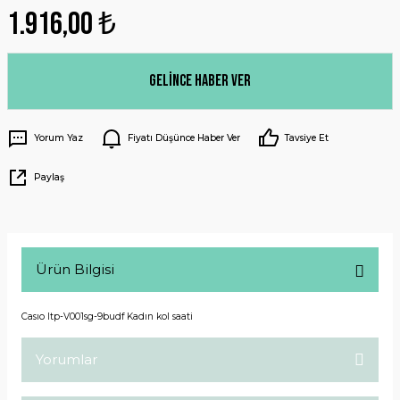
1.916,00 ₺
Gelince Haber Ver
Yorum Yaz
Fiyatı Düşünce Haber Ver
Tavsiye Et
Paylaş
Ürün Bilgisi
Casıo ltp-V001sg-9budf Kadın kol saati
Yorumlar