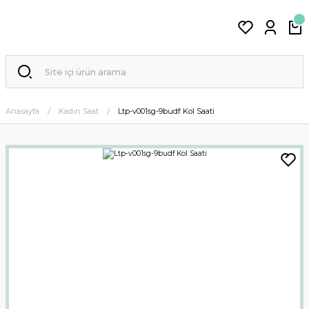
Anasayfa
Kadın Saat
Ltp-v001sg-9budf Kol Saati