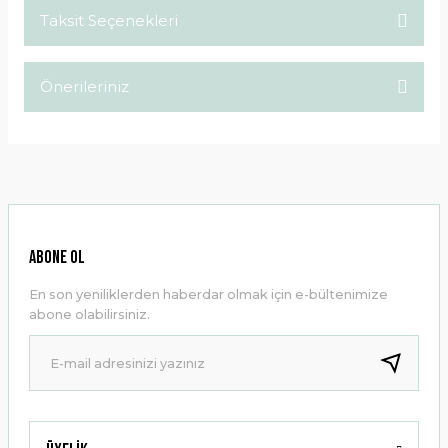
Taksit Seçenekleri
Bu ürüne ilk yorumu siz yapın!
Önerileriniz
Yorum Yaz
Bu ürünün fiyat bilgisi, resim, ürün açıklamalarında ve diğer
konularda yetersiz gördüğünüz noktaları öneri formunu
kullanarak tarafımıza iletebilirsiniz.
Görüş ve önerileriniz için teşekkür ederiz.
Ürün resmi kalitesiz, bozuk veya görüntülenemiyor.
ABONE OL
Ürün açıklamasında eksik bilgiler bulunuyor.
En son yeniliklerden haberdar olmak için e-bültenimize
Ürün bilgilerinde hatalar bulunuyor.
abone olabilirsiniz.
Ürün fiyatı diğer sitelerden daha pahalı.
Bu ürüne benzer farklı alternatifler olmalı.