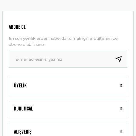
kullanarak tarafımıza iletebilirsiniz.
Görüş ve önerileriniz için teşekkür ederiz.
Ürün resmi kalitesiz, bozuk veya görüntülenemiyor.
ABONE OL
Ürün açıklamasında eksik bilgiler bulunuyor.
En son yeniliklerden haberdar olmak için e-bültenimize
Ürün bilgilerinde hatalar bulunuyor.
abone olabilirsiniz.
Ürün fiyatı diğer sitelerden daha pahalı.
Bu ürüne benzer farklı alternatifler olmalı.
Üyelik
Gönder
Kurumsal
Alışveriş