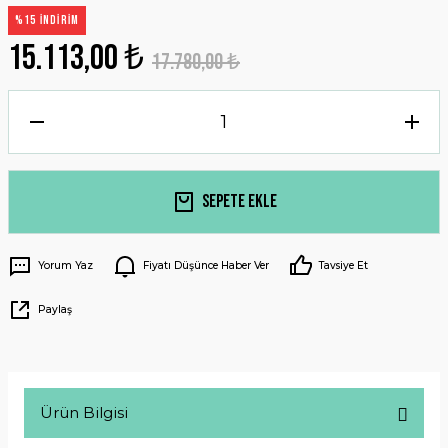
%15 İNDİRİM
15.113,00 ₺
17.780,00 ₺
Sepete Ekle
Yorum Yaz
Fiyatı Düşünce Haber Ver
Tavsiye Et
Paylaş
Ürün Bilgisi