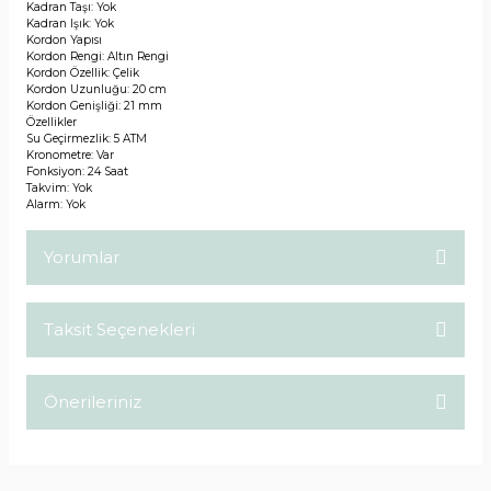
Kadran Taşı: Yok
Kadran Işık: Yok
Kordon Yapısı
Kordon Rengi: Altın Rengi
Kordon Özellik: Çelik
Kordon Uzunluğu: 20 cm
Kordon Genişliği: 21 mm
Özellikler
Su Geçirmezlik: 5 ATM
Kronometre: Var
Fonksiyon: 24 Saat
Takvim: Yok
Alarm: Yok
Yorumlar
Taksit Seçenekleri
Bu ürüne ilk yorumu siz yapın!
Önerileriniz
Yorum Yaz
Bu ürünün fiyat bilgisi, resim, ürün açıklamalarında ve diğer
konularda yetersiz gördüğünüz noktaları öneri formunu