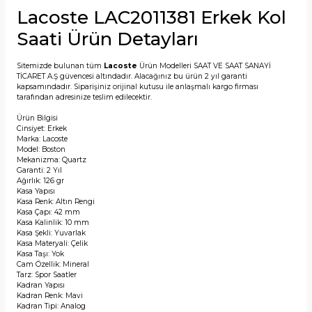
Lacoste LAC2011381 Erkek Kol
Saati Ürün Detayları
Sitemizde bulunan tüm
Lacoste
Ürün Modelleri SAAT VE SAAT SANAYİ
TİCARET A.Ş güvencesi altındadır. Alacağınız bu ürün 2 yıl garanti
kapsamındadır. Siparişiniz orijinal kutusu ile anlaşmalı kargo firması
tarafından adresinize teslim edilecektir.
Ürün Bilgisi
Cinsiyet: Erkek
Marka: Lacoste
Model: Boston
Mekanizma: Quartz
Garanti: 2 Yıl
Ağırlık: 126 gr
Kasa Yapısı
Kasa Renk: Altın Rengi
Kasa Çapı: 42 mm
Kasa Kalinlik: 10 mm
Kasa Şekli: Yuvarlak
Kasa Materyali: Çelik
Kasa Taşı: Yok
Cam Özellik: Mineral
Tarz: Spor Saatler
Kadran Yapısı
Kadran Renk: Mavi
Kadran Tipi: Analog